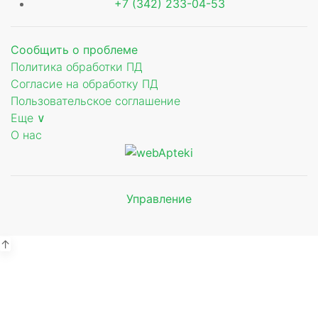
+7 (342) 233-04-53
Сообщить о проблеме
Политика обработки ПД
Согласие на обработку ПД
Пользовательское соглашение
Еще ∨
О нас
ющее
Управление
Мы будем
показывать аптеки для вашего
города
↑
ый
зид