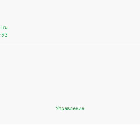
.ru
-53
Управление
Мы будем показывать аптеки 
вашего города