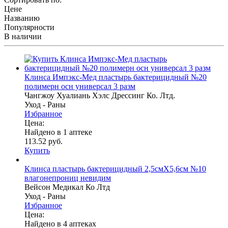
Цене
Названию
Популярности
В наличии
Клинса Импэкс-Мед пластырь бактерицидный №20
полимерн осн универсал 3 разм
Чангжоу Хуалиань Хэлс Дрессинг Ко. Лтд.
Уход - Раны
Избранное
Цена:
Найдено в 1 аптеке
113.52 руб.
Купить
Клинса пластырь бактерицидный 2,5смX5,6см №10
влагонепрониц невидим
Вейсон Медикал Ко Лтд
Уход - Раны
Избранное
Цена:
Найдено в 4 аптеках