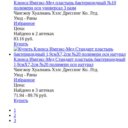
Клинса Импэкс-Мед пластырь бактерицидный №10
полимерн осн универсал 3 разм
Чангжоу Хуалиань Хэлс Дрессинг Ко. Лтд.
Уход - Раны
Избранное
Цена:
Найдено в 2 аптеках
83.16 руб.
Купить
Клинса Импэкс-Мед Стандарт пластырь бактерицидный
1,9смX7,2см №20 полимерн осн натурал
Чангжоу Хуалиань Хэлс Дрессинг Ко. Лтд.
Уход - Раны
Избранное
Цена:
Найдено в 3 аптеках
71.94 - 89.76 руб.
Купить
1
2
3