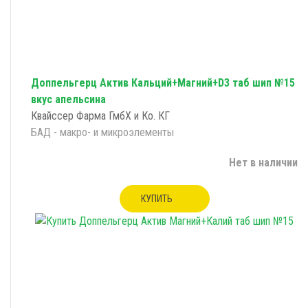
Доппельгерц Актив Кальций+Магний+D3 таб шип №15
вкус апельсина
Квайссер Фарма ГмбХ и Ко. КГ
БАД - макро- и микроэлементы
Нет в наличии
КУПИТЬ