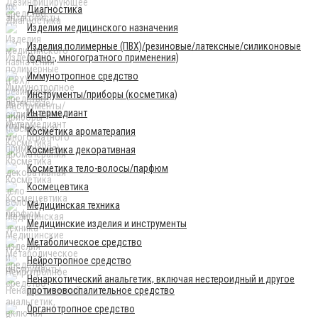
Диагностика
Изделия медицинского назначения
Изделия полимерные (ПВХ)/резиновые/латексные/силиконовые
(одно-, многогратного применения)
Иммунотропное средство
Инструменты/приборы (косметика)
Интермедиант
Косметика ароматерапия
Косметика декоративная
Косметика тело-волосы/парфюм
Космецевтика
Медицинская техника
Медицинские изделия и инструменты
Метаболическое средство
Нейротропное средство
Ненаркотический анальгетик, включая нестероидный и другое
противовоспалительное средство
Органотропное средство