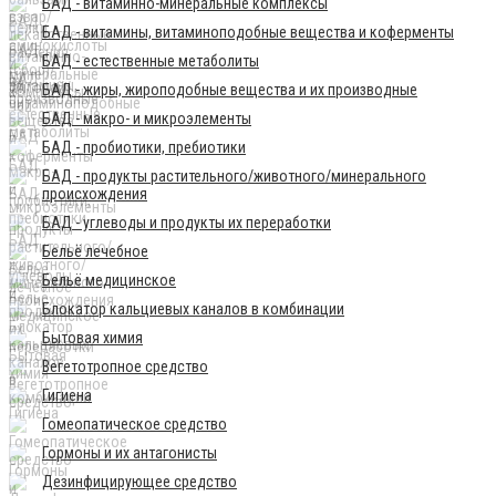
БАД - витаминно-минеральные комплексы
БАД - витамины, витаминоподобные вещества и коферменты
БАД - естественные метаболиты
БАД - жиры, жироподобные вещества и их производные
БАД - макро- и микроэлементы
БАД - пробиотики, пребиотики
БАД - продукты растительного/животного/минерального
происхождения
БАД - углеводы и продукты их переработки
Бельё лечебное
Бельё медицинское
Блокатор кальциевых каналов в комбинации
Бытовая химия
Вегетотропное средство
Гигиена
Гомеопатическое средство
Гормоны и их антагонисты
Дезинфицирующее средство