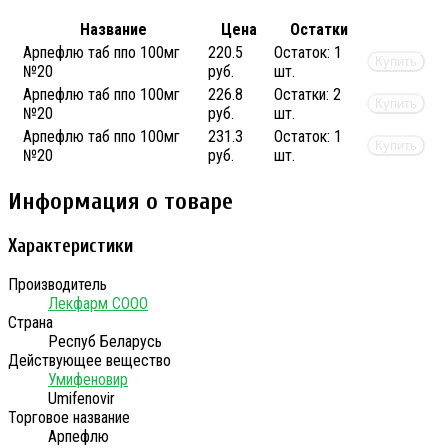
Название
Цена
Остатки
Арпефлю таб ппо 100мг
220.5
Остаток:
1
Купить
№20
руб.
шт.
Арпефлю таб ппо 100мг
226.8
Остатки:
2
Купить
№20
руб.
шт.
Арпефлю таб ппо 100мг
231.3
Остаток:
1
Купить
№20
руб.
шт.
Информация о товаре
Характеристики
Производитель
Лекфарм СООО
Страна
Респуб Беларусь
Действующее вещество
Умифеновир
Umifenovir
Торговое название
Арпефлю