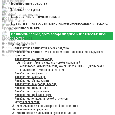
Перевязочные средства
Пищевые продукты
Презервативы/интимные товары
Продукты для оздоровительного/лечебно-профилактического/
спортивного питания
Противомикробное, противопаразитарное и противоглистное
средство
Антибиотик
Антибиотик + Антисептическое средство
Антибиотик + Антисептическое средство + Местноанестезирующее
средство
Антибиотик - Аминогликозид
Антибиотик - Аминогликозид комбинированный
Антибиотик - Аминогликозид комбинированный (+ Циклический
полипептид + Местный анестетик)
Антибиотик - Амфеникол
Антибиотик - Ансамицин
Антибиотик - Линкозамид
Антибиотик - Макролид, Азалид
Антибиотик - Пенициллин
Антибиотик - Тетрациклин
Антибиотик - Цефалоспорин
Антибиотик полициклической структуры
Другой антибиотик
Антигельминтное и противопротозойное средство
Антигельминтное средство
Антисептическое и дезинфицирующее средство