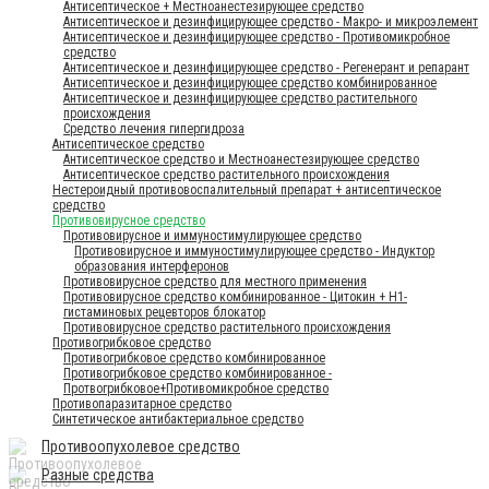
Антисептическое + Местноанестезирующее средство
Антисептическое и дезинфицирующее средство - Макро- и микроэлемент
Антисептическое и дезинфицирующее средство - Противомикробное
средство
Антисептическое и дезинфицирующее средство - Регенерант и репарант
Антисептическое и дезинфицирующее средство комбинированное
Антисептическое и дезинфицирующее средство растительного
происхождения
Средство лечения гипергидроза
Антисептическое средство
Антисептическое средство и Местноанестезирующее средство
Антисептическое средство растительного происхождения
Нестероидный противовоспалительный препарат + антисептическое
средство
Противовирусное средство
Противовирусное и иммуностимулирующее средство
Противовирусное и иммуностимулирующее средство - Индуктор
образования интерферонов
Противовирусное средство для местного применения
Противовирусное средство комбинированное - Цитокин + Н1-
гистаминовых рецевторов блокатор
Противовирусное средство растительного происхождения
Противогрибковое средство
Противогрибковое средство комбинированное
Противогрибковое средство комбинированное -
Протвогрибковое+Противомикробное средство
Противопаразитарное средство
Синтетическое антибактериальное средство
Противоопухолевое средство
Разные средства