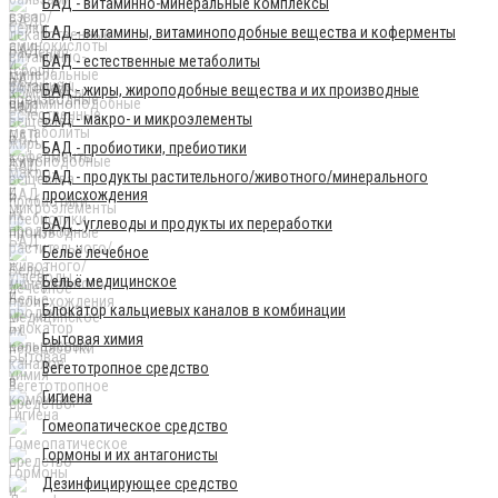
БАД - витаминно-минеральные комплексы
БАД - витамины, витаминоподобные вещества и коферменты
БАД - естественные метаболиты
БАД - жиры, жироподобные вещества и их производные
БАД - макро- и микроэлементы
БАД - пробиотики, пребиотики
БАД - продукты растительного/животного/минерального
происхождения
БАД - углеводы и продукты их переработки
Бельё лечебное
Бельё медицинское
Блокатор кальциевых каналов в комбинации
Бытовая химия
Вегетотропное средство
Гигиена
Гомеопатическое средство
Гормоны и их антагонисты
Дезинфицирующее средство