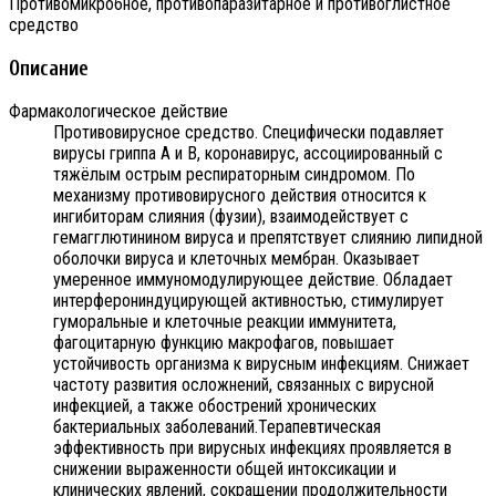
Противомикробное, противопаразитарное и противоглистное
средство
Описание
Фармакологическое действие
Противовирусное средство. Специфически подавляет
вирусы гриппа А и В, коронавирус, ассоциированный с
тяжёлым острым респираторным синдромом. По
механизму противовирусного действия относится к
ингибиторам слияния (фузии), взаимодействует с
гемагглютинином вируса и препятствует слиянию липидной
оболочки вируса и клеточных мембран. Оказывает
умеренное иммуномодулирующее действие. Обладает
интерферониндуцирующей активностью, стимулирует
гуморальные и клеточные реакции иммунитета,
фагоцитарную функцию макрофагов, повышает
устойчивость организма к вирусным инфекциям. Снижает
частоту развития осложнений, связанных с вирусной
инфекцией, а также обострений хронических
бактериальных заболеваний.Терапевтическая
эффективность при вирусных инфекциях проявляется в
снижении выраженности общей интоксикации и
клинических явлений, сокращении продолжительности