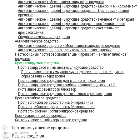
Антисептическое + Местноанестезирующее средство
Антисептическое и дезинфицирующее средство - Макро- и микроэлемент
Антисептическое и дезинфицирующее средство - Противомикробное
средство
Антисептическое и дезинфицирующее средство - Регенерант и репарант
Антисептическое и дезинфицирующее средство комбинированное
Антисептическое и дезинфицирующее средство растительного
происхождения
Средство лечения гипергидроза
Антисептическое средство
Антисептическое средство и Местноанестезирующее средство
Антисептическое средство растительного происхождения
Нестероидный противовоспалительный препарат + антисептическое
средство
Противовирусное средство
Противовирусное и иммуностимулирующее средство
Противовирусное и иммуностимулирующее средство - Индуктор
образования интерферонов
Противовирусное средство для местного применения
Противовирусное средство комбинированное - Цитокин + Н1-
гистаминовых рецевторов блокатор
Противовирусное средство растительного происхождения
Противогрибковое средство
Противогрибковое средство комбинированное
Противогрибковое средство комбинированное -
Протвогрибковое+Противомикробное средство
Противопаразитарное средство
Синтетическое антибактериальное средство
Противоопухолевое средство
Разные средства