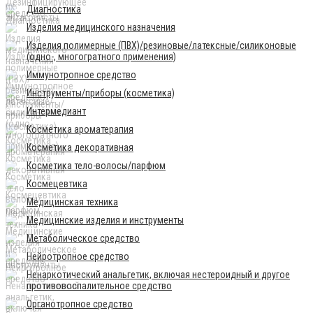
Диагностика
Изделия медицинского назначения
Изделия полимерные (ПВХ)/резиновые/латексные/силиконовые
(одно-, многогратного применения)
Иммунотропное средство
Инструменты/приборы (косметика)
Интермедиант
Косметика ароматерапия
Косметика декоративная
Косметика тело-волосы/парфюм
Космецевтика
Медицинская техника
Медицинские изделия и инструменты
Метаболическое средство
Нейротропное средство
Ненаркотический анальгетик, включая нестероидный и другое
противовоспалительное средство
Органотропное средство