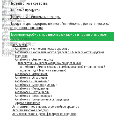
Перевязочные средства
Пищевые продукты
Презервативы/интимные товары
Продукты для оздоровительного/лечебно-профилактического/
спортивного питания
Противомикробное, противопаразитарное и противоглистное
средство
Антибиотик
Антибиотик + Антисептическое средство
Антибиотик + Антисептическое средство + Местноанестезирующее
средство
Антибиотик - Аминогликозид
Антибиотик - Аминогликозид комбинированный
Антибиотик - Аминогликозид комбинированный (+ Циклический
полипептид + Местный анестетик)
Антибиотик - Амфеникол
Антибиотик - Ансамицин
Антибиотик - Линкозамид
Антибиотик - Макролид, Азалид
Антибиотик - Пенициллин
Антибиотик - Тетрациклин
Антибиотик - Цефалоспорин
Антибиотик полициклической структуры
Другой антибиотик
Антигельминтное и противопротозойное средство
Антигельминтное средство
Антисептическое и дезинфицирующее средство