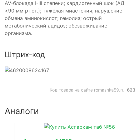
AV-блокада I-III степени; кардиогенный шок (АД
<90 мм рт.ст.); тяжёлая миастения; нарушение
обмена аминокислот; гемолиз; острый
метаболический ацидоз; обезвоживание
организма.
Штрих-код
Код товара на сайте romashka59.ru:
623
Аналоги