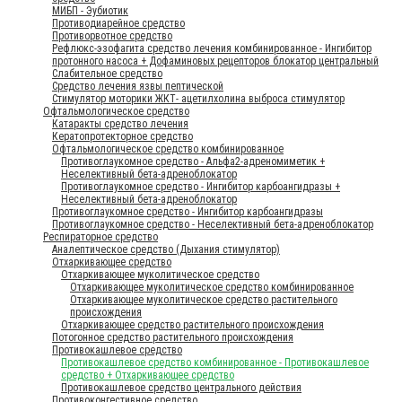
МИБП - Эубиотик
Противодиарейное средство
Противорвотное средство
Рефлюкс-эзофагита средство лечения комбинированное - Ингибитор
протонного насоса + Дофаминовых рецепторов блокатор центральный
Слабительное средство
Средство лечения язвы пептической
Стимулятор моторики ЖКТ- ацетилхолина выброса стимулятор
Офтальмологическое средство
Катаракты средство лечения
Кератопротекторное средство
Офтальмологическое средство комбинированное
Противоглаукомное средство - Альфа2-адреномиметик +
Неселективный бета-адреноблокатор
Противоглаукомное средство - Ингибитор карбоангидразы +
Неселективный бета-адреноблокатор
Противоглаукомное средство - Ингибитор карбоангидразы
Противоглаукомное средство - Неселективный бета-адреноблокатор
Респираторное средство
Аналептическое средство (Дыхания стимулятор)
Отхаркивающее средство
Отхаркивающее муколитическое средство
Отхаркивающее муколитическое средство комбинированное
Отхаркивающее муколитическое средство растительного
происхождения
Отхаркивающее средство растительного происхождения
Потогонное средство растительного происхождения
Противокашлевое средство
Противокашлевое средство комбинированное - Противокашлевое
средство + Отхаркивающее средство
Противокашлевое средство центрального действия
Противоконгестивное средство