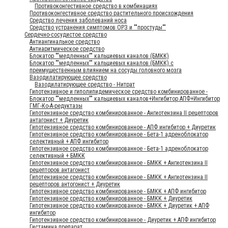
Противоконгестивное средство в комбинациях
Противоконгестивное средство растительного происхождения
Средство лечения заболеваний носа
Средство устранения симптомов ОРЗ и ""простуды""
Сердечно-сосудистое средство
Антиангинальное средство
Антиаритмическое средство
Блокатор ""медленных"" кальциевых каналов (БМКК)
Блокатор ""медленных"" кальциевых каналов (БМКК) с
преимущественным влиянием на сосуды головного мозга
Вазодилатирующее средство
Вазодилатирующее средство - Нитрат
Гипотензивное и гиполипидемическое средство комбинированное -
Блокатор ""медленных"" кальциевых каналов+Ингибитор АПФ+Ингибитор
ГМГ-Ко-А-редуктазы
Гипотензивное средство комбинированное - Ангиотензина II рецепторов
антагонист + Диуретик
Гипотензивное средство комбинированное - АПФ ингибитор + Диуретик
Гипотензивное средство комбинированное - Бета-1 адреноблокатор
селективный + АПФ ингибитор
Гипотензивное средство комбинированное - Бета-1 адреноблокатор
селективный + БМКК
Гипотензивное средство комбинированное - БМКК + Ангиотензина II
рецепторов антагонист
Гипотензивное средство комбинированное - БМКК + Ангиотензина II
рецепторов антогонист + Диуретик
Гипотензивное средство комбинированное - БМКК + АПФ ингибитор
Гипотензивное средство комбинированное - БМКК + Диуретик
Гипотензивное средство комбинированное - БМКК + Диуретик + АПФ
ингибитор
Гипотензивное средство комбинированное - Диуретик + АПФ ингибитор
Гистамина препарат