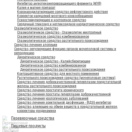
Ингибитор ангиотензинпревращающего фермента (АПФ)
Калия и магния препарат
Коронародилатирующее средство рефлекторного действия
Корректор нарушений мозгового кровообращения
Психостимулирующее и ноотропное средство
Сердечный гликозид и негликозидное кардиотоническое средство
Спазмолитическое средство
Спазмолитичекое средство - Спазмолитик миотропный
Спазмолитическое средство комбинированное
Спазмолитическое средство растительного происхождения
Средство лечения алопеции
Средство, регулирующее функцию органов мочеполовой системы и
репродукцию
Диуретическое средство
Диуретическое средство - Калийсберегающее
Диуретическое средство комбинированное
Диуретическое средство растительного происхождения
Контрацептивное средство для местного применения
Растительного происхождения средство (мочеполовая система)
Средство лечения доброкачественной гиперплазии предстательной
железы растительного происхождения
Средство лечения простатита хронического
Средство лечения простаты гиперплазии доброкачественной
Средство лечения урологических заболеваний
Средство лечения эректильной дисфункции - ФДЭ5-ингибитор
Средство, влияющее на обмен веществ в предстательной железе,
корректоры уродинамики
Перевязочные средства
Пищевые продукты