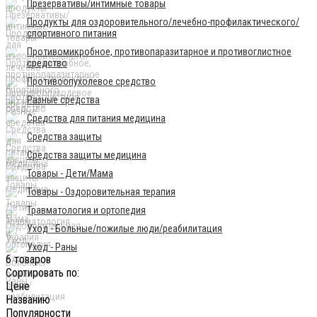
Презервативы/интимные товары
Продукты для оздоровительного/лечебно-профилактического/
спортивного питания
Противомикробное, противопаразитарное и противоглистное
средство
Противоопухолевое средство
Разные средства
Средства для питания медицина
Средства защиты
Средства защиты медицина
Товары - Дети/Мама
Товары - Оздоровительная терапия
Травматология и ортопедия
Уход - Больные/пожилые люди/реабилитация
Уход - Раны
6 товаров
Сортировать по:
Цене
Названию
Популярности