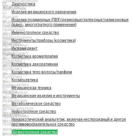
Диагностика
Изделия медицинского назначения
Изделия полимерные (ПВХ)/резиновые/латексные/силиконовые
(одно-, многогратного применения)
Иммунотропное средство
Инструменты/приборы (косметика)
Интермедиант
Косметика ароматерапия
Косметика декоративная
Косметика тело-волосы/парфюм
Космецевтика
Медицинская техника
Медицинские изделия и инструменты
Метаболическое средство
Нейротропное средство
Ненаркотический анальгетик, включая нестероидный и другое
противовоспалительное средство
Органотропное средство