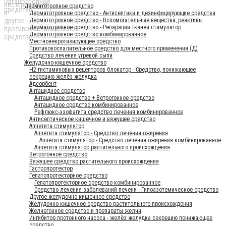
Дерматотропное средство
Дерматотропное средство - Антисептики и дезинфицирующие средства
Дерматотропное средство - Вспомогательные вещества, реактивы
Дерматотропное средство - Репарации тканей стимулятор
Дерматотропное средство комбинированное
Местнонекротизирующее средство
Противовоспалительное средство для местного применения (Д)
Средство лечения угревой сыпи
Желудочно-кишечное средство
H2-гистаминовых рецепторов блокатор - Средство, понижающее
секрецию желёз желудка
Адсорбент
Антацидное средство
Антацидное средство + Ветрогонное средство
Антацидное средство комбинированное
Рефлюкс-эзофагита средство лечения комбинированное
Антисептическое кишечное и вяжущее средство
Аппетита стимулятор
Аппетита стимулятор - Средство лечения ожирения
Аппетита стимулятор - Средство лечения ожирения комбинированное
Аппетита стимулятор растительного происхождения
Ветрогонное средство
Вяжущее средство растительного происхождения
Гастропротектор
Гепатопротекторное средство
Гепатопротекторное средство комбинированное
Средство лечения заболеваний печени - Гипоазотемическое средство
Другое желудочно-кишечное средство
Желудочно-кишечное средство растительного происхождения
Желчегонное средство и препараты желчи
Ингибитор протонного насоса - желёз желудка секрецию понижающее
средство