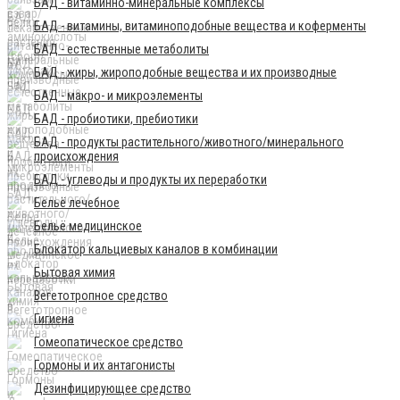
БАД - витаминно-минеральные комплексы
БАД - витамины, витаминоподобные вещества и коферменты
БАД - естественные метаболиты
БАД - жиры, жироподобные вещества и их производные
БАД - макро- и микроэлементы
БАД - пробиотики, пребиотики
БАД - продукты растительного/животного/минерального
происхождения
БАД - углеводы и продукты их переработки
Бельё лечебное
Бельё медицинское
Блокатор кальциевых каналов в комбинации
Бытовая химия
Вегетотропное средство
Гигиена
Гомеопатическое средство
Гормоны и их антагонисты
Дезинфицирующее средство