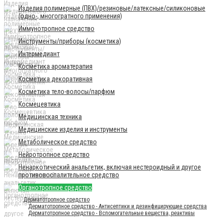
Изделия полимерные (ПВХ)/резиновые/латексные/силиконовые
(одно-, многогратного применения)
Иммунотропное средство
Инструменты/приборы (косметика)
Интермедиант
Косметика ароматерапия
Косметика декоративная
Косметика тело-волосы/парфюм
Космецевтика
Медицинская техника
Медицинские изделия и инструменты
Метаболическое средство
Нейротропное средство
Ненаркотический анальгетик, включая нестероидный и другое
противовоспалительное средство
Органотропное средство
Дерматотропное средство
Дерматотропное средство - Антисептики и дезинфицирующие средства
Дерматотропное средство - Вспомогательные вещества, реактивы