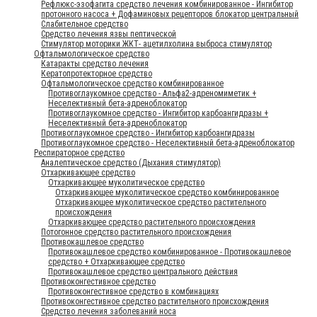
Рефлюкс-эзофагита средство лечения комбинированное - Ингибитор
протонного насоса + Дофаминовых рецепторов блокатор центральный
Слабительное средство
Средство лечения язвы пептической
Стимулятор моторики ЖКТ- ацетилхолина выброса стимулятор
Офтальмологическое средство
Катаракты средство лечения
Кератопротекторное средство
Офтальмологическое средство комбинированное
Противоглаукомное средство - Альфа2-адреномиметик +
Неселективный бета-адреноблокатор
Противоглаукомное средство - Ингибитор карбоангидразы +
Неселективный бета-адреноблокатор
Противоглаукомное средство - Ингибитор карбоангидразы
Противоглаукомное средство - Неселективный бета-адреноблокатор
Респираторное средство
Аналептическое средство (Дыхания стимулятор)
Отхаркивающее средство
Отхаркивающее муколитическое средство
Отхаркивающее муколитическое средство комбинированное
Отхаркивающее муколитическое средство растительного
происхождения
Отхаркивающее средство растительного происхождения
Потогонное средство растительного происхождения
Противокашлевое средство
Противокашлевое средство комбинированное - Противокашлевое
средство + Отхаркивающее средство
Противокашлевое средство центрального действия
Противоконгестивное средство
Противоконгестивное средство в комбинациях
Противоконгестивное средство растительного происхождения
Средство лечения заболеваний носа