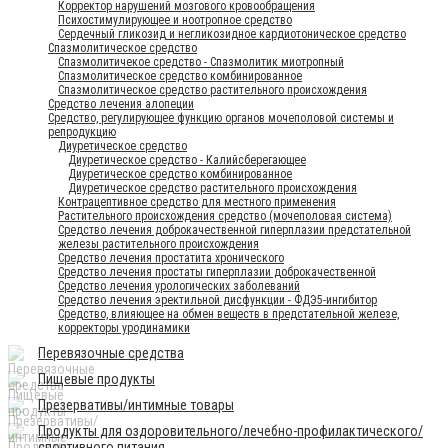
Корректор нарушений мозгового кровообращения
Психостимулирующее и ноотропное средство
Сердечный гликозид и негликозидное кардиотоническое средство
Спазмолитическое средство
Спазмолитичекое средство - Спазмолитик миотропный
Спазмолитическое средство комбинированное
Спазмолитическое средство растительного происхождения
Средство лечения алопеции
Средство, регулирующее функцию органов мочеполовой системы и
репродукцию
Диуретическое средство
Диуретическое средство - Калийсберегающее
Диуретическое средство комбинированное
Диуретическое средство растительного происхождения
Контрацептивное средство для местного применения
Растительного происхождения средство (мочеполовая система)
Средство лечения доброкачественной гиперплазии предстательной
железы растительного происхождения
Средство лечения простатита хронического
Средство лечения простаты гиперплазии доброкачественной
Средство лечения урологических заболеваний
Средство лечения эректильной дисфункции - ФДЭ5-ингибитор
Средство, влияющее на обмен веществ в предстательной железе,
корректоры уродинамики
Перевязочные средства
Пищевые продукты
Презервативы/интимные товары
Продукты для оздоровительного/лечебно-профилактического/
спортивного питания