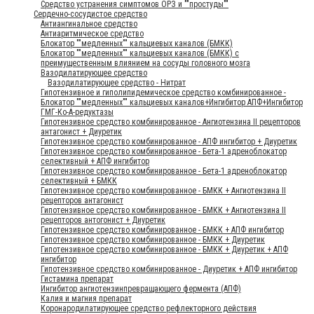
Средство устранения симптомов ОРЗ и ""простуды""
Сердечно-сосудистое средство
Антиангинальное средство
Антиаритмическое средство
Блокатор ""медленных"" кальциевых каналов (БМКК)
Блокатор ""медленных"" кальциевых каналов (БМКК) с
преимущественным влиянием на сосуды головного мозга
Вазодилатирующее средство
Вазодилатирующее средство - Нитрат
Гипотензивное и гиполипидемическое средство комбинированное -
Блокатор ""медленных"" кальциевых каналов+Ингибитор АПФ+Ингибитор
ГМГ-Ко-А-редуктазы
Гипотензивное средство комбинированное - Ангиотензина II рецепторов
антагонист + Диуретик
Гипотензивное средство комбинированное - АПФ ингибитор + Диуретик
Гипотензивное средство комбинированное - Бета-1 адреноблокатор
селективный + АПФ ингибитор
Гипотензивное средство комбинированное - Бета-1 адреноблокатор
селективный + БМКК
Гипотензивное средство комбинированное - БМКК + Ангиотензина II
рецепторов антагонист
Гипотензивное средство комбинированное - БМКК + Ангиотензина II
рецепторов антогонист + Диуретик
Гипотензивное средство комбинированное - БМКК + АПФ ингибитор
Гипотензивное средство комбинированное - БМКК + Диуретик
Гипотензивное средство комбинированное - БМКК + Диуретик + АПФ
ингибитор
Гипотензивное средство комбинированное - Диуретик + АПФ ингибитор
Гистамина препарат
Ингибитор ангиотензинпревращающего фермента (АПФ)
Калия и магния препарат
Коронародилатирующее средство рефлекторного действия