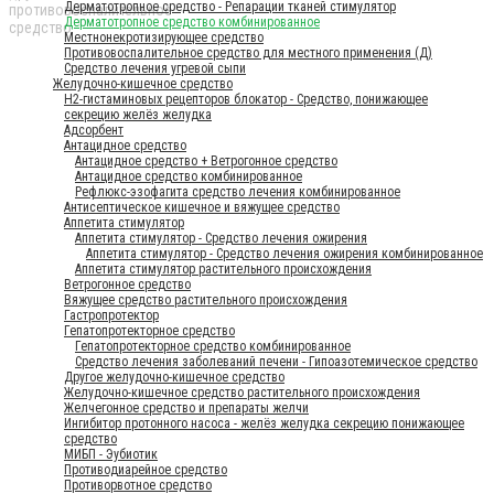
Дерматотропное средство - Репарации тканей стимулятор
Дерматотропное средство комбинированное
Местнонекротизирующее средство
Противовоспалительное средство для местного применения (Д)
Средство лечения угревой сыпи
Желудочно-кишечное средство
H2-гистаминовых рецепторов блокатор - Средство, понижающее
секрецию желёз желудка
Адсорбент
Антацидное средство
Антацидное средство + Ветрогонное средство
Антацидное средство комбинированное
Рефлюкс-эзофагита средство лечения комбинированное
Антисептическое кишечное и вяжущее средство
Аппетита стимулятор
Аппетита стимулятор - Средство лечения ожирения
Аппетита стимулятор - Средство лечения ожирения комбинированное
Аппетита стимулятор растительного происхождения
Ветрогонное средство
Вяжущее средство растительного происхождения
Гастропротектор
Гепатопротекторное средство
Гепатопротекторное средство комбинированное
Средство лечения заболеваний печени - Гипоазотемическое средство
Другое желудочно-кишечное средство
Желудочно-кишечное средство растительного происхождения
Желчегонное средство и препараты желчи
Ингибитор протонного насоса - желёз желудка секрецию понижающее
средство
МИБП - Эубиотик
Противодиарейное средство
Противорвотное средство