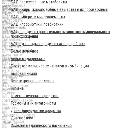
БАД - естественные метаболиты
БАД - жиры, жироподобные вещества и их производные
БАД - макро- и микроэлементы
БАД - пробиотики, пребиотики
БАД - продукты растительного/животного/минерального
происхождения
БАД - углеводы и продукты их переработки
Бельё лечебное
Бельё медицинское
Блокатор кальциевых каналов в комбинации
Бытовая химия
Вегетотропное средство
Гигиена
Гомеопатическое средство
Гормоны и их антагонисты
Дезинфицирующее средство
Диагностика
Изделия медицинского назначения