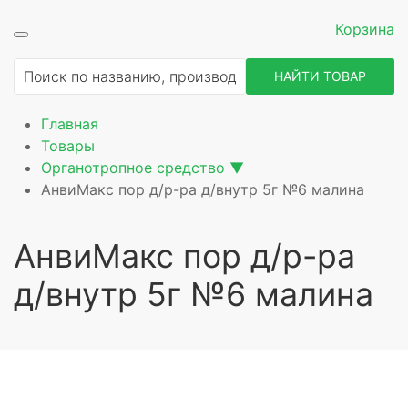
Корзина
ие
НАЙТИ ТОВАР
Главная
Товары
Органотропное средство
▼
АнвиМакс пор д/р-ра д/внутр 5г №6 малина
АнвиМакс пор д/р-ра
д/внутр 5г №6 малина