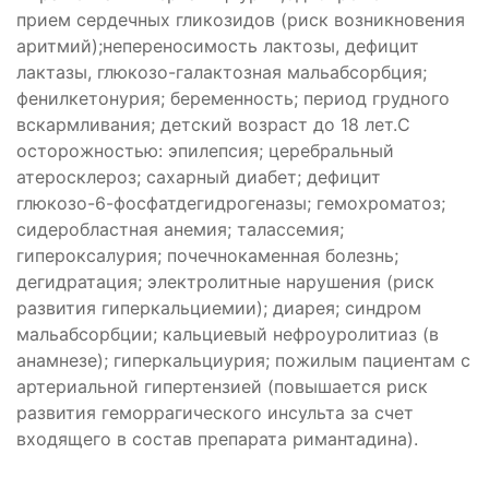
прием сердечных гликозидов (риск возникновения
аритмий);непереносимость лактозы, дефицит
лактазы, глюкозо-галактозная мальабсорбция;
фенилкетонурия; беременность; период грудного
вскармливания; детский возраст до 18 лет.С
ое
осторожностью: эпилепсия; церебральный
атеросклероз; сахарный диабет; дефицит
глюкозо-6-фосфатдегидрогеназы; гемохроматоз;
сидеробластная анемия; талассемия;
гипероксалурия; почечнокаменная болезнь;
ое
дегидратация; электролитные нарушения (риск
развития гиперкальциемии); диарея; синдром
мальабсорбции; кальциевый нефроуролитиаз (в
анамнезе); гиперкальциурия; пожилым пациентам с
артериальной гипертензией (повышается риск
развития геморрагического инсульта за счет
входящего в состав препарата римантадина).