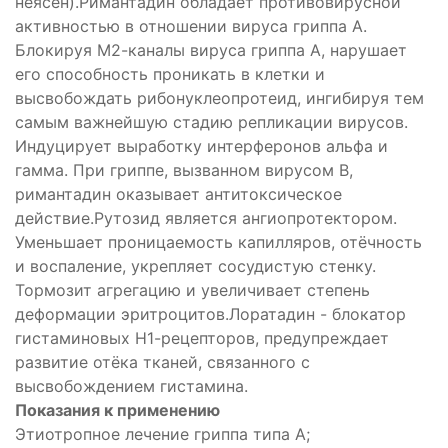
неясен).Римантадин обладает противовирусной
активностью в отношении вируса гриппа А.
Блокируя М2-каналы вируса гриппа А, нарушает
его способность проникать в клетки и
высвобождать рибонуклеопротеид, ингибируя тем
самым важнейшую стадию репликации вирусов.
Индуцирует выработку интерферонов альфа и
гамма. При гриппе, вызванном вирусом В,
римантадин оказывает антитоксическое
действие.Рутозид является ангиопротектором.
Уменьшает проницаемость капилляров, отёчность
и воспаление, укрепляет сосудистую стенку.
Тормозит агрегацию и увеличивает степень
деформации эритроцитов.Лоратадин - блокатор
гистаминовых Н1-рецепторов, предупреждает
ующее
развитие отёка тканей, связанного с
высвобождением гистамина.
ьное
Показания к применению
Этиотропное лечение гриппа типа А;