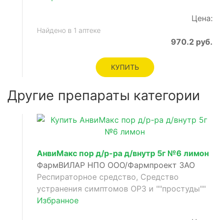
Цена:
Найдено в 1 аптеке
е
970.2 руб.
рное
КУПИТЬ
ое
Другие препараты категории
ское
АнвиМакс пор д/р-ра д/внутр 5г №6 лимон
ФармВИЛАР НПО ООО/Фармпроект ЗАО
Респираторное средство, Средство
устранения симптомов ОРЗ и ""простуды""
Избранное