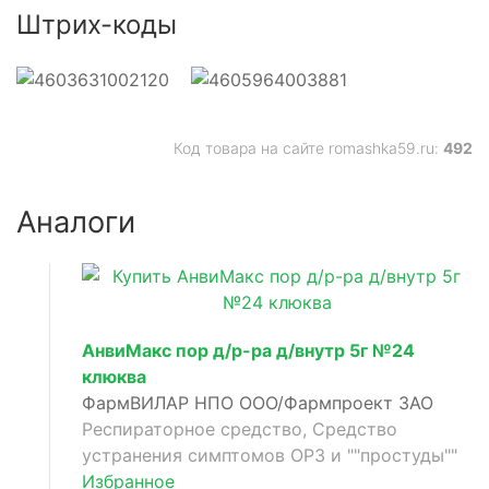
Штрих-коды
Код товара на сайте romashka59.ru:
492
Аналоги
анное
АнвиМакс пор д/р-ра д/внутр 5г №24
клюква
ФармВИЛАР НПО ООО/Фармпроект ЗАО
Респираторное средство, Средство
устранения симптомов ОРЗ и ""простуды""
Избранное