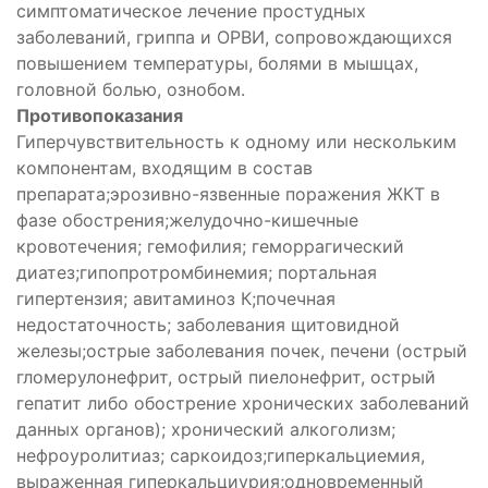
симптоматическое лечение простудных
заболеваний, гриппа и ОРВИ, сопровождающихся
повышением температуры, болями в мышцах,
головной болью, ознобом.
Противопоказания
Гиперчувствительность к одному или нескольким
компонентам, входящим в состав
препарата;эрозивно-язвенные поражения ЖКТ в
фазе обострения;желудочно-кишечные
кровотечения; гемофилия; геморрагический
диатез;гипопротромбинемия; портальная
гипертензия; авитаминоз К;почечная
недостаточность; заболевания щитовидной
железы;острые заболевания почек, печени (острый
гломерулонефрит, острый пиелонефрит, острый
гепатит либо обострение хронических заболеваний
данных органов); хронический алкоголизм;
нефроуролитиаз; саркоидоз;гиперкальциемия,
выраженная гиперкальциурия;одновременный