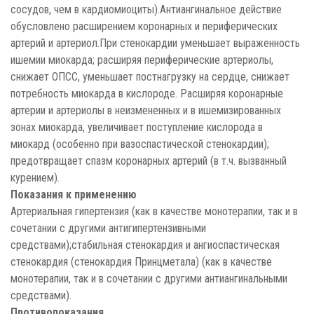
сосудов, чем в кардиомиоциты).Антиангинальное действие
обусловлено расширением коронарных и периферических
артерий и артериол.При стенокардии уменьшает выраженность
ишемии миокарда; расширяя периферические артериолы,
снижает ОПСС, уменьшает постнагрузку на сердце, снижает
потребность миокарда в кислороде. Расширяя коронарные
артерии и артериолы в неизмененных и в ишемизированных
зонах миокарда, увеличивает поступление кислорода в
миокард (особенно при вазоспастической стенокардии);
предотвращает спазм коронарных артерий (в т.ч. вызванный
курением).
Показания к применению
Артериальная гипертензия (как в качестве монотерапии, так и в
сочетании с другими антигипертензивными
средствами);стабильная стенокардия и ангиоспастическая
стенокардия (стенокардия Принцметала) (как в качестве
монотерапии, так и в сочетании с другими антиангинальными
средствами).
Противопоказания