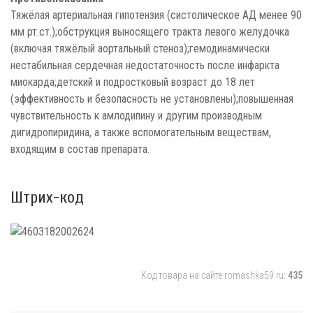
Тяжёлая артериальная гипотензия (систолическое АД менее 90
мм рт.ст.);обструкция выносящего тракта левого желудочка
(включая тяжёлый аортальный стеноз);гемодинамически
нестабильная сердечная недостаточность после инфаркта
миокарда;детский и подростковый возраст до 18 лет
(эффективность и безопасность не установлены);повышенная
чувствительность к амлодипину и другим производным
дигидропиридина, а также вспомогательным веществам,
входящим в состав препарата.
Штрих-код
Код товара на сайте romashka59.ru:
435