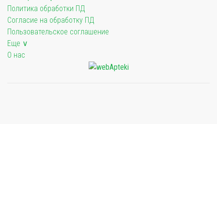
Политика обработки ПД
Согласие на обработку ПД
Пользовательское соглашение
Еще ∨
О нас
Мы будем показывать аптеки для вашего города
Выбор отделения для получения заказа
Аптека Ромашка ул. Борчанинова