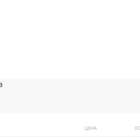
а
ЦЕНА
О