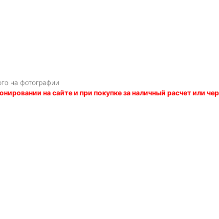
ого на фотографии
онировании на сайте и при покупке за наличный расчет или ч
Я даю
согласие
на обработку персональных данных в соответств
политикой обработки персональных данных