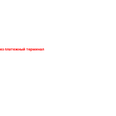
ерез платежный терминал
ии с