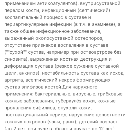
применением антикоагулянтов), внутрисуставной
перелом кости, инфекционный (септический)
воспалительный процесс в суставе и
периартикулярные инфекции (в т.ч. в анамнезе), а
также общее инфекционное заболевание,
выраженный околосуставной остеопороз,
отсутствие признаков воспаления в суставе
(""сухой"" сустав, например при остеоартрозе без
синовита), выраженная костная деструкция и
деформация сустава (резкое сужение суставной
щели, анкилоз), нестабильность сустава как исход
артрита, асептический некроз формирующих
сустав эпифизов костей.Для наружного
применения: бактериальные, вирусные, грибковые
кожные заболевания, туберкулёз кожи, кожные
проявления сифилиса, опухоли кожи,
поствакцинальный период, нарушение целостности
кожных покровов (язвы, раны), детский возраст
(до 2 лет, при зуде в области ануса - до 12 лет),