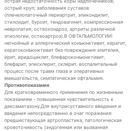
острая недостаточность коры надпочечников;
острый круп; заболевания суставов
(плечелопаточный периартрит, эпикондилит,
стилоидит, бурсит, тендовагинит, компрессионная
невропатия, остеохондроз, артриты различной
этиологии, остеоартроз).В ОФТАЛЬМОЛОГИИ:
негнойный и аллергический конъюнктивит, кератит,
кератоконъюнктивит без повреждения эпителия,
ирит, иридоциклит, блефароконъюнктивит,
блефарит, эписклерит, склерит, воспалительный
процесс после травм глаза и оперативных
вмешательств, симпатическая офтальмия.
Противопоказания
Для кратковременного применения по жизненным
показаниям - повышенная чувствительность к
дексаметазону.Для внутрисуставного введения и
введения непосредственно в очаг поражения:
предшествующая артропластика, патологическая
кровоточивость (эндогенная или вызванная