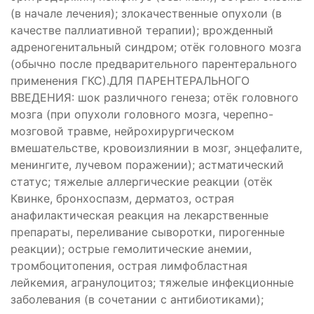
(в начале лечения); злокачественные опухоли (в
качестве паллиативной терапии); врожденный
адреногенитальный синдром; отёк головного мозга
(обычно после предварительного парентерального
применения ГКС).ДЛЯ ПАРЕНТЕРАЛЬНОГО
ВВЕДЕНИЯ: шок различного генеза; отёк головного
мозга (при опухоли головного мозга, черепно-
мозговой травме, нейрохирургическом
вмешательстве, кровоизлиянии в мозг, энцефалите,
менингите, лучевом поражении); астматический
статус; тяжелые аллергические реакции (отёк
Квинке, бронхоспазм, дерматоз, острая
анафилактическая реакция на лекарственные
препараты, переливание сыворотки, пирогенные
реакции); острые гемолитические анемии,
тромбоцитопения, острая лимфобластная
лейкемия, агранулоцитоз; тяжелые инфекционные
заболевания (в сочетании с антибиотиками);