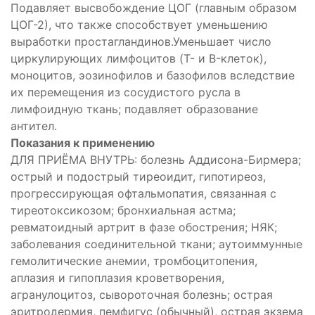
Подавляет высвобождение ЦОГ (главным образом
ЦОГ-2), что также способствует уменьшению
выработки простагландинов.Уменьшает число
циркулирующих лимфоцитов (T- и B-клеток),
моноцитов, эозинофилов и базофилов вследствие
их перемещения из сосудистого русла в
лимфоидную ткань; подавляет образование
антител.
Показания к применению
ДЛЯ ПРИЁМА ВНУТРЬ: болезнь Аддисона-Бирмера;
острый и подострый тиреоидит, гипотиреоз,
прогрессирующая офтальмопатия, связанная с
тиреотоксикозом; бронхиальная астма;
ревматоидный артрит в фазе обострения; НЯК;
заболевания соединительной ткани; аутоиммунные
гемолитические анемии, тромбоцитопения,
аплазия и гипоплазия кроветворения,
агранулоцитоз, сывороточная болезнь; острая
эритродермия, пемфигус (обычный), острая экзема