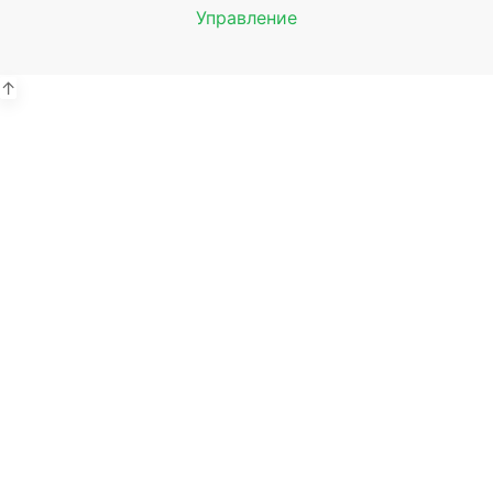
Управление
Мы будем
показывать аптеки для вашего
города
↑
Выбор отделения для
получения заказа
Аптека Ромашка ул. Борчанинова
Пермь, ул. Борчанинова, 5
Выбрать
Аптека Ромашка ул. Тимирязева
Пермь, ул. Тимирязева, 54
Выбрать