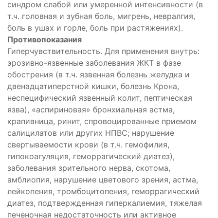
синдром слабой или умеренной интенсивности (в
т.ч. головная и зубная боль, мигрень, невралгия,
боль в ушах и горле, боль при растяжениях).
Противопоказания
Гиперчувствительность. Для применения внутрь:
эрозивно-язвенные заболевания ЖКТ в фазе
обострения (в т.ч. язвенная болезнь желудка и
двенадцатиперстной кишки, болезнь Крона,
неспецифический язвенный колит, пептическая
язва), «аспириновая» бронхиальная астма,
крапивница, ринит, спровоцированные приемом
салицилатов или других НПВС; нарушение
свертываемости крови (в т.ч. гемофилия,
гипокоагуляция, геморрагический диатез),
заболевания зрительного нерва, скотома,
амблиопия, нарушение цветового зрения, астма,
лейкопения, тромбоцитопения, геморрагический
диатез, подтвержденная гиперкалиемия, тяжелая
печеночная недостаточность или активное