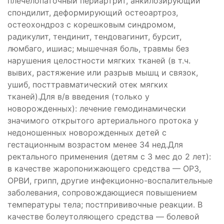
плечелопаточный периартрит, анкилозирующий
спондилит, деформирующий остеоартроз,
остеохондроз с корешковым синдромом,
радикулит, тендинит, тендовагинит, бурсит,
люмбаго, ишиас; мышечная боль, травмы без
нарушения целостности мягких тканей (в т.ч.
вывих, растяжение или разрыв мышц и связок,
ушиб, посттравматический отек мягких
тканей).Для в/в введения (только у
новорожденных): лечение гемодинамически
значимого открытого артериального протока у
недоношенных новорожденных детей с
гестационным возрастом менее 34 нед.Для
ректального применения (детям с 3 мес до 2 лет):
в качестве жаропонижающего средства — ОРЗ,
ОРВИ, грипп, другие инфекционно-воспалительные
заболевания, сопровождающиеся повышением
температуры тела; постпрививочные реакции. В
качестве болеутоляющего средства — болевой