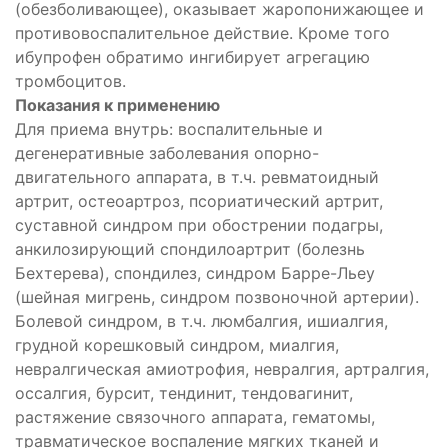
(обезболивающее), оказывает жаропонижающее и
противовоспалительное действие. Кроме того
ибупрофен обратимо ингибирует агрегацию
тромбоцитов.
Показания к применению
Для приема внутрь: воспалительные и
дегенеративные заболевания опорно-
двигательного аппарата, в т.ч. ревматоидный
артрит, остеоартроз, псориатический артрит,
суставной синдром при обострении подагры,
анкилозирующий спондилоартрит (болезнь
Бехтерева), спондилез, синдром Барре-Льеу
(шейная мигрень, синдром позвоночной артерии).
Болевой синдром, в т.ч. люмбалгия, ишиалгия,
грудной корешковый синдром, миалгия,
невралгическая амиотрофия, невралгия, артралгия,
оссалгия, бурсит, тендинит, тендовагинит,
растяжение связочного аппарата, гематомы,
травматическое воспаление мягких тканей и