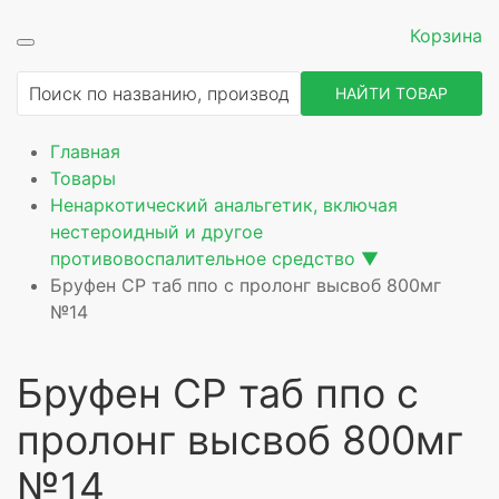
Корзина
ие
НАЙТИ ТОВАР
Главная
Товары
Ненаркотический анальгетик, включая
нестероидный и другое
противовоспалительное средство
▼
Бруфен СР таб ппо с пролонг высвоб 800мг
№14
Бруфен СР таб ппо с
пролонг высвоб 800мг
№14