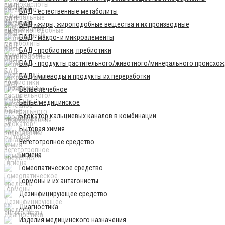
БАД - естественные метаболиты
БАД - жиры, жироподобные вещества и их производные
БАД - макро- и микроэлементы
БАД - пробиотики, пребиотики
БАД - продукты растительного/животного/минерального происхо
БАД - углеводы и продукты их переработки
Бельё лечебное
Бельё медицинское
Блокатор кальциевых каналов в комбинации
Бытовая химия
Вегетотропное средство
Гигиена
Гомеопатическое средство
Гормоны и их антагонисты
Дезинфицирующее средство
Диагностика
Изделия медицинского назначения