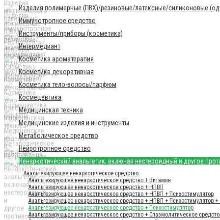
Изделия полимерные (ПВХ)/резиновые/латексные/силиконовые (одн
Иммунотропное средство
Инструменты/приборы (косметика)
Интермедиант
Косметика ароматерапия
Косметика декоративная
Косметика тело-волосы/парфюм
Космецевтика
Медицинская техника
Медицинские изделия и инструменты
Метаболическое средство
Нейротропное средство
Ненаркотический анальгетик, включая нестероидный и другое про
Анальгезирующее ненаркотическое средство
Анальгезирующее ненаркотическое средство + Витамин
Анальгезирующее ненаркотическое средство + НПВП
Анальгезирующее ненаркотическое средство + НПВП + Психостимулятор
Анальгезирующее ненаркотическое средство + НПВП + Психостимулятор + 
Анальгезирующее ненаркотическое средство + Психостимулятор
Анальгезирующее ненаркотическое средство + Спазмолитическое средсто 