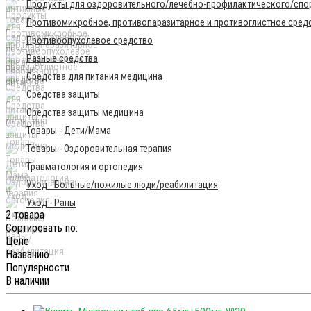
Продукты для оздоровительного/лечебно-профилактического/спор
Противомикробное, противопаразитарное и противоглистное сред
Противоопухолевое средство
Разные средства
Средства для питания медицина
Средства защиты
Средства защиты медицина
Товары - Дети/Мама
Товары - Оздоровительная терапия
Травматология и ортопедия
Уход - Больные/пожилые люди/реабилитация
Уход - Раны
2 товара
Сортировать по:
Цене
Названию
Популярности
В наличии