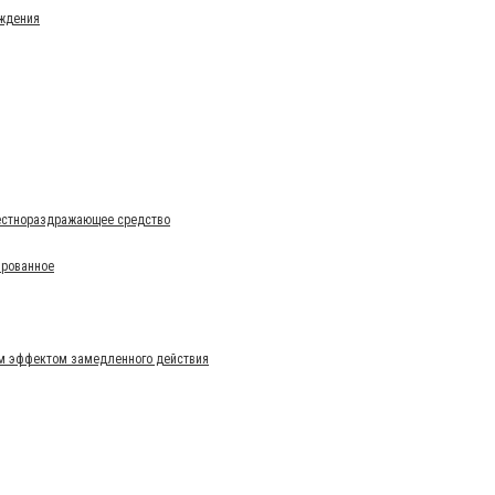
ождения
Местнораздражающее средство
ированное
м эффектом замедленного действия