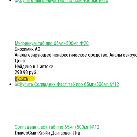
Мигрениум таб ппо 65мг+500мг №20
Биохимик АО
Анальгезирующее ненаркотическое средство, Анальгезиру
Цена:
Найдено в 1 аптеке
298.98 руб.
Купить
Солпадеин Фаст таб ппо 65мг+500мг №12
ГлаксоСмитКляйн Дангарван Лтд