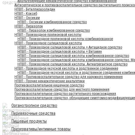
Анальгезирующее ненаркотическое средство комбинированное
Антисептическое и противовоспалительное средство растительного происх
НПВП - Бутилпиразолидин
НПВП - Коксиб
НПВП - Оксикам
НПВП - Оксикам комбинированное средство
НПВП - Пиразолон
НПВП - Пиразолон комбинированное средство
НПВП - Производное пропионовой кислоты
НПВП - Производное пропионовой кислоты комбинированное
НПВП - Производное салициловой кислоты
НПВП - Производное салициловой кислоты + Антацидное средство
НПВП - Производное салициловой кислоты + Витамин
НПВП - Производное салициловой кислоты комбинированное средство
НПВП - Производное салициловой кислоты комбинированное средство. 
НПВП - Производное салициловой кислоты. Антиагрегантное средство
НПВП - Производное уксусной кислоты и родственное соединение
НПВП - Производное уксусной кислоты и родственное соединение комбин
НПВП - Противовоспалительное средство для наружного применения
НПВП - Прочие ненаркотические анальгетики
Противовоспалительное кишечное средство
Противовоспалительное средство для местного применения
Противовоспалительное средство растительного происхождения
Противовоспалительное средство, обладающее симптомно-модифицирующи
Органотропное средство
Перевязочные средства
Пищевые продукты
Презервативы/интимные товары