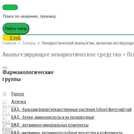
Каталог
Найти товар
0 руб.
Главная
Товары
Ненаркотический анальгетик, включая нестероидн
Анальгезирующее ненаркотическое средство + П
Фармакологические
группы
Разное
Аптечка
БАД - бальзам/взвар/лекарственные растения (сбор)/фиточай/чай
БАД - белки, аминокислоты и их производные
БАД - витаминно-минеральные комплексы
БАД - витамины, витаминоподобные вещества и коферменты