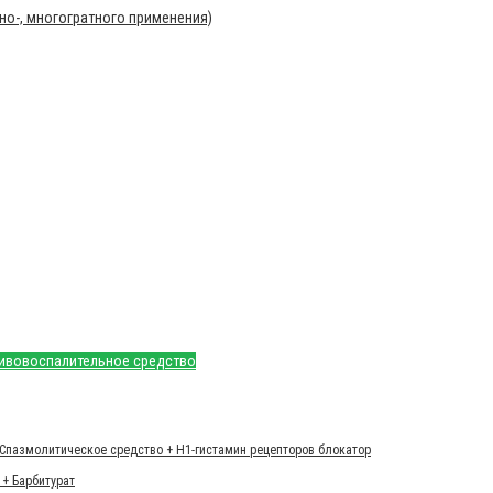
о-, многогратного применения)
тивовоспалительное средство
Спазмолитическое средство + H1-гистамин рецепторов блокатор
+ Барбитурат