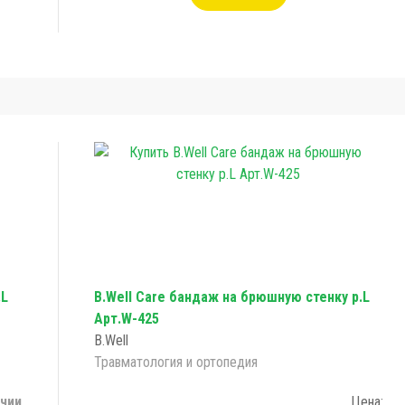
.L
B.Well Care бандаж на брюшную стенку р.L
Арт.W-425
B.Well
Травматология и ортопедия
ичии
Цена: