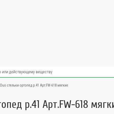
l Duo стельки ортопед р.41 Арт.FW-618 мягкие
топед р.41 Арт.FW-618 мягк