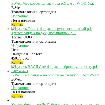
B.Well Med корсет д/поясн отд р.XL Арт.W-141 беж
B.Well
Травматология и ортопедия
Избранное
Нет в наличии
Купить
Тривес бандаж на руку косыночный р.L
Тривес ООО
Травматология и ортопедия
Избранное
Цена:
Найдено в 1 аптеке
450.78 руб.
Купить
B.Well Care бандаж на брюшную стенку р.L Арт.W-421
B.Well
Травматология и ортопедия
Избранное
Нет в наличии
Купить
Клинса бинт эласт 5мX10см сред растяж с застежками