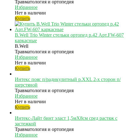
Травматология и ортопедия
Избранное
Нет в наличии
Купить
B.Well Trio Winter стельки ортопед р.42 Арт.FW-607
каркасные
B.Well
Травматология и ортопедия
Избранное
Нет в наличии
Купить
Интекс пояс п/радикулитный р.XXL 2-х сторон п/
шерстяной
Травматология и ортопедия
Избранное
Нет в наличии
Купить
Интекс-Лайт бинт эласт 1,5мX8см сред растяж с
застежкой
Травматология и ортопедия
Избранное