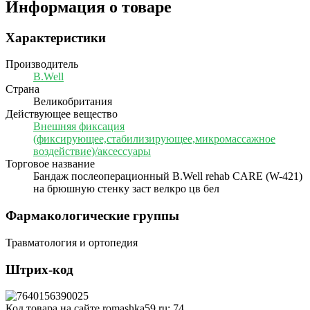
Информация о товаре
Характеристики
Производитель
B.Well
Страна
Великобритания
Действующее вещество
Внешняя фиксация
(фиксирующее,стабилизирующее,микромассажное
воздействие)/аксессуары
Торговое название
Бандаж послеоперационный B.Well rehab CARE (W-421)
на брюшную стенку заст велкро цв бел
Фармакологические группы
Травматология и ортопедия
Штрих-код
Код товара на сайте romashka59.ru:
74