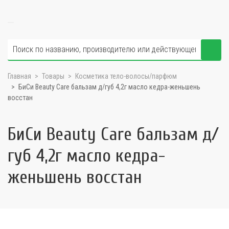
Главная
Товары
Косметика тело-волосы/парфюм
БиСи Beauty Care бальзам д/губ 4,2г масло кедра-женьшень
восстан
БиСи Beauty Care бальзам д/
губ 4,2г масло кедра-
женьшень восстан