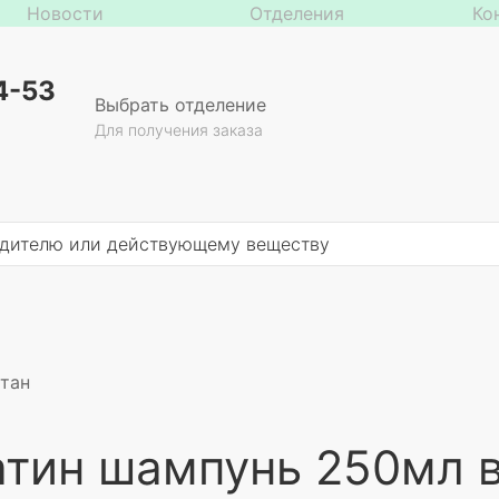
Новости
Отделения
Ко
4-53
Выбрать отделение
Для получения заказа
тан
атин шампунь 250мл 