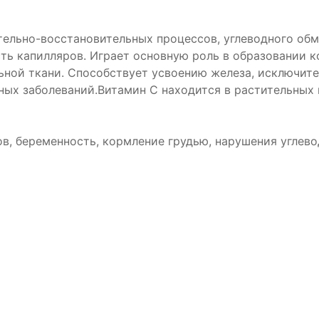
тельно-восстановительных процессов, углеводного обм
ь капилляров. Играет основную роль в образовании ко
ьной ткани. Способствует усвоению железа, исключите
ых заболеваний.Витамин С находится в растительных п
, беременность, кормление грудью, нарушения углево