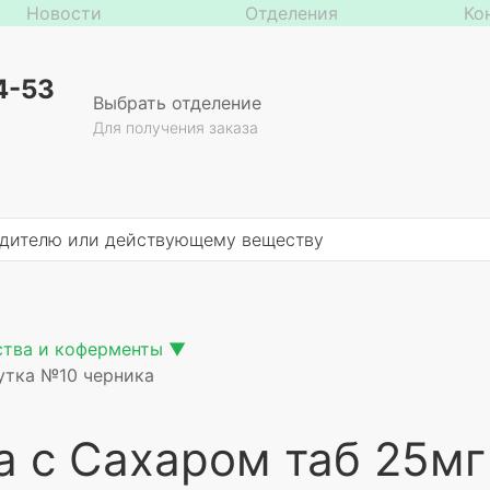
Новости
Отделения
Ко
4-53
Выбрать отделение
Для получения заказа
ства и коферменты
▼
утка №10 черника
а с Сахаром таб 25м