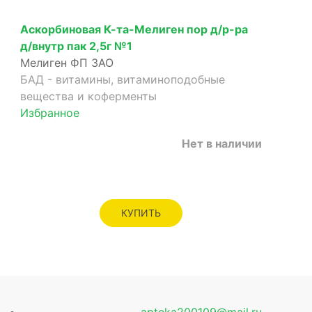
Аскорбиновая К-та-Мелиген пор д/р-ра
д/внутр пак 2,5г №1
Мелиген ФП ЗАО
БАД - витамины, витаминоподобные
вещества и коферменты
Избранное
Нет в наличии
КУПИТЬ
apteka200109@mail.ru