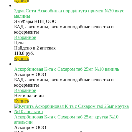
Купить
ЗдравСити Аскорбинка пор д/внутр примен №30 вкус
малины
ЭкоФарм НПЦ ООО
БАД - витамины, витаминоподобные вещества и
коферменты
Избранное
Цена:
Найдено в 2 аптеках
118.8 руб.
Купить
Аскорбиновая К-та с Сахаром таб 25мг №10 ваниль
Аскопром ООО
БАД - витамины, витаминоподобные вещества и
коферменты
Избранное
Нет в наличии
Купить
Аскорбиновая К-та с Сахаром таб 25мг крутка №10
апельсин
Аскопром ООО