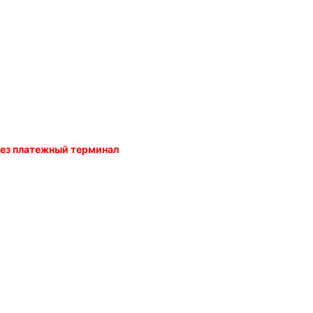
ерез платежный терминал
ии с