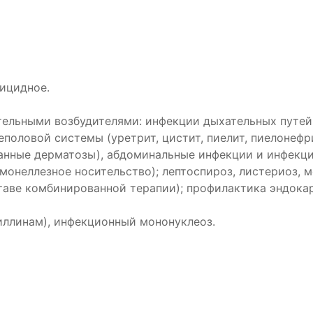
ицидное.
ельными возбудителями: инфекции дыхательных путей и
еполовой системы (уретрит, цистит, пиелит, пиелонефр
анные дерматозы), абдоминальные инфекции и инфекции
монеллезное носительство); лептоспироз, листериоз, ме
составе комбинированной терапии); профилактика эндок
циллинам), инфекционный мононуклеоз.