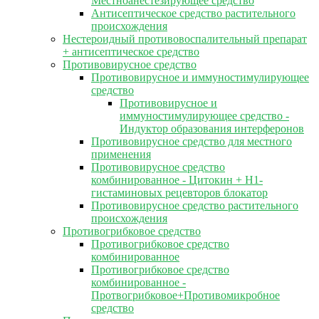
Местноанестезирующее средство
Антисептическое средство растительного
происхождения
Нестероидный противовоспалительный препарат
+ антисептическое средство
Противовирусное средство
Противовирусное и иммуностимулирующее
средство
Противовирусное и
иммуностимулирующее средство -
Индуктор образования интерферонов
Противовирусное средство для местного
применения
Противовирусное средство
комбинированное - Цитокин + Н1-
гистаминовых рецевторов блокатор
Противовирусное средство растительного
происхождения
Противогрибковое средство
Противогрибковое средство
комбинированное
Противогрибковое средство
комбинированное -
Протвогрибковое+Противомикробное
средство