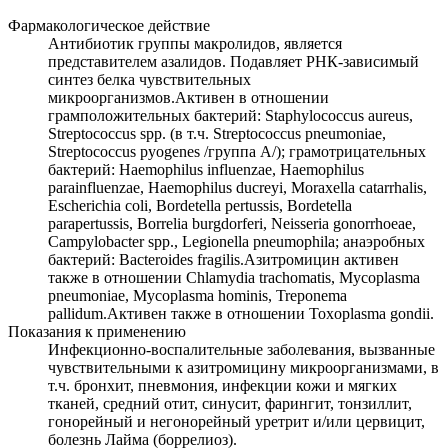
Фармакологическое действие
Антибиотик группы макролидов, является
представителем азалидов. Подавляет РНК-зависимый
синтез белка чувствительных
микроорганизмов.Активен в отношении
грамположительных бактерий: Staphylococcus aureus,
Streptococcus spp. (в т.ч. Streptococcus pneumoniae,
Streptococcus pyogenes /группа A/); грамотрицательных
бактерий: Haemophilus influenzae, Haemophilus
parainfluenzae, Haemophilus ducreyi, Moraxella catarrhalis,
Escherichia coli, Bordetella pertussis, Bordetella
parapertussis, Borrelia burgdorferi, Neisseria gonorrhoeae,
Campylobacter spp., Legionella pneumophila; анаэробных
бактерий: Bacteroides fragilis.Азитромицин активен
также в отношении Chlamydia trachomatis, Mycoplasma
pneumoniae, Mycoplasma hominis, Treponema
pallidum.Активен также в отношении Toxoplasma gondii.
Показания к применению
Инфекционно-воспалительные заболевания, вызванные
чувствительными к азитромицину микроорганизмами, в
т.ч. бронхит, пневмония, инфекции кожи и мягких
тканей, средний отит, синусит, фарингит, тонзиллит,
гонорейный и негонорейный уретрит и/или цервицит,
болезнь Лайма (боррелиоз).