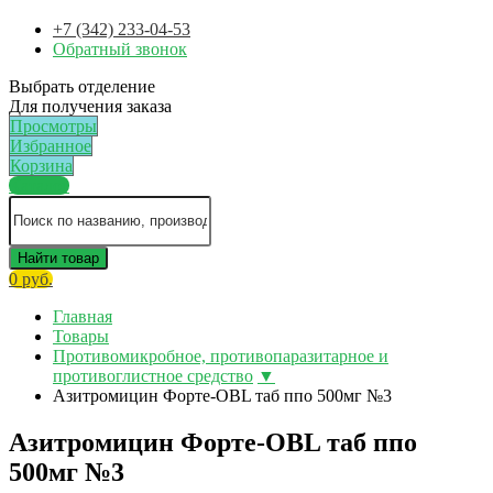
+7 (342) 233-04-53
Обратный звонок
Выбрать отделение
Для получения заказа
Просмотры
Избранное
Корзина
Каталог
Найти товар
0 руб.
Главная
Товары
Противомикробное, противопаразитарное и
противоглистное средство
▼
Азитромицин Форте-OBL таб ппо 500мг №3
Азитромицин Форте-OBL таб ппо
500мг №3