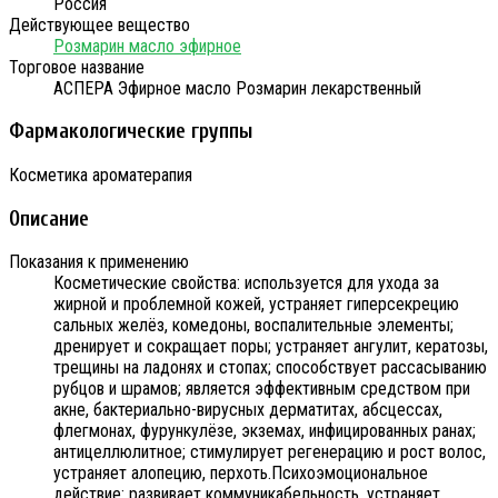
Россия
Действующее вещество
Розмарин масло эфирное
Торговое название
АСПЕРА Эфирное масло Розмарин лекарственный
Фармакологические группы
Косметика ароматерапия
Описание
Показания к применению
Косметические свойства: используется для ухода за
жирной и проблемной кожей, устраняет гиперсекрецию
сальных желёз, комедоны, воспалительные элементы;
дренирует и сокращает поры; устраняет ангулит, кератозы,
трещины на ладонях и стопах; способствует рассасыванию
рубцов и шрамов; является эффективным средством при
акне, бактериально-вирусных дерматитах, абсцессах,
флегмонах, фурункулёзе, экземах, инфицированных ранах;
антицеллюлитное; стимулирует регенерацию и рост волос,
устраняет алопецию, перхоть.Психоэмоциональное
действие: развивает коммуникабельность, устраняет