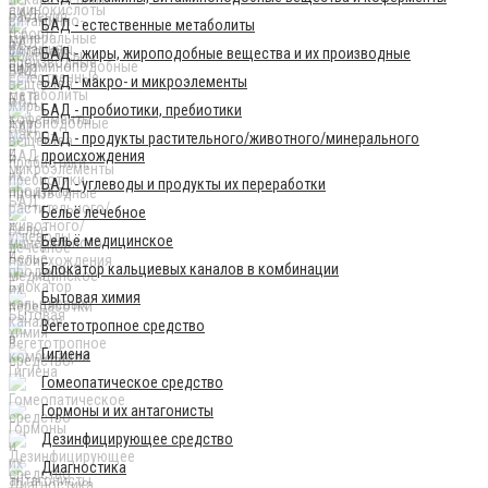
БАД - естественные метаболиты
БАД - жиры, жироподобные вещества и их производные
БАД - макро- и микроэлементы
БАД - пробиотики, пребиотики
БАД - продукты растительного/животного/минерального
происхождения
БАД - углеводы и продукты их переработки
Бельё лечебное
Бельё медицинское
Блокатор кальциевых каналов в комбинации
Бытовая химия
Вегетотропное средство
Гигиена
Гомеопатическое средство
Гормоны и их антагонисты
Дезинфицирующее средство
Диагностика