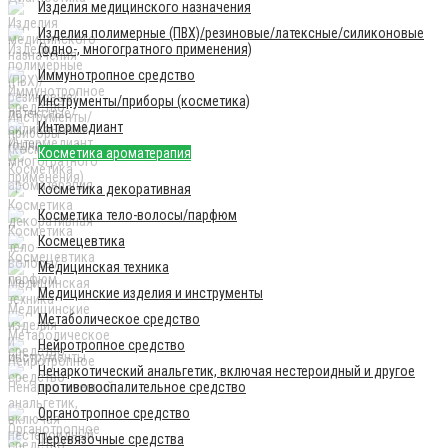
Изделия медицинского назначения
Изделия полимерные (ПВХ)/резиновые/латексные/силиконовые
(одно-, многогратного применения)
Иммунотропное средство
Инструменты/приборы (косметика)
Интермедиант
Косметика ароматерапия
Косметика декоративная
Косметика тело-волосы/парфюм
Космецевтика
Медицинская техника
Медицинские изделия и инструменты
Метаболическое средство
Нейротропное средство
Ненаркотический анальгетик, включая нестероидный и другое
противовоспалительное средство
Органотропное средство
Перевязочные средства