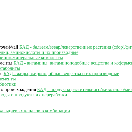
БАД - бальзам/взвар/лекарственные растения (сбор)/фи
елки, аминокислоты и их производные
минно-минеральные комплексы
БАД - витамины, витаминоподобные вещества и коферм
етаболиты
БАД - жиры, жироподобные вещества и их производные
лементы
ебиотики
БАД - продукты растительного/животного/ми
воды и продукты их переработки
кальциевых каналов в комбинации