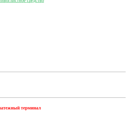
тивоглистное средство
платежный терминал