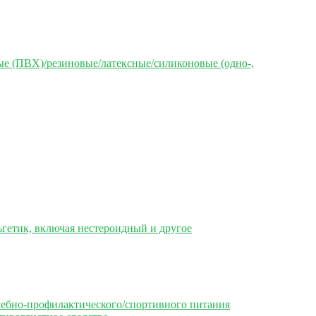
е (ПВХ)/резиновые/латексные/силиконовые (одно-,
гетик, включая нестероидный и другое
чебно-профилактического/спортивного питания