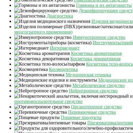
Гормоны и их антагонисты
Дезинфицирующее средст
Диагностика
Изделия медицинско
многогратного применения)
Иммунотропное средство
Инструменты/прибо
Интермедиант
Косметика ароматерапия
Косметика декоративная
Косметика тело-воло
Космецевтика
Медицинская техника
Медицинские из
Метаболическое средство
Нейротропное средство
противовоспалительное средство
Органотропное средство
Перевязочные средства
Пищевые продукты
Презервативы/интимн