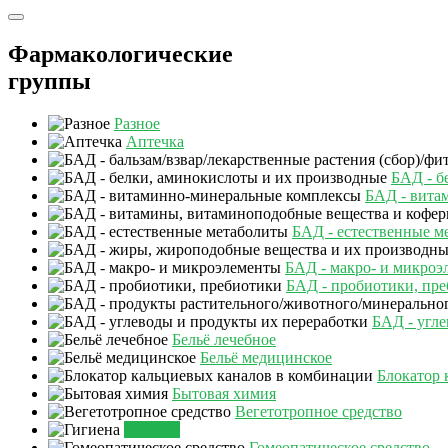
Фармакологические
группы
Разное
Аптечка
БАД - б
БАД - вита
БАД - естественные м
БАД - макро- и микроэ
БАД - пробиотики, пр
БАД - угле
Бельё лечебное
Бельё медицинское
Блокатор 
Бытовая химия
Вегетотропное средство
Гигиена
Гомеопатическое средство