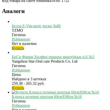
Код товара на сайте romashka59.ru:
1722
Аналоги
Белла E-Vita ватн диски №80
TZMO
Гигиена
Избранное
Нет в наличии
Купить
БиСи Фарма Хилфен ершики межзубные р.S №5
Yangzhou Star Oral care Products Co. Ltd
Гигиена
Избранное
Цена:
Найдено в 3 аптеках
259.38 - 265.32 руб.
Купить
Клинса пеленки впитыв 60смX90см №10
Гигиена
Избранное
Нет в наличии