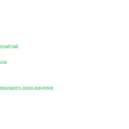
точай/чай
енты
нерального происхождения