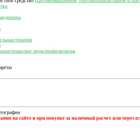
Противомикробное, противопаразитарное и про
ство
 медицина
а
ельная терапия
я
льные/пожилые люди/реабилитация
отографии
нии на сайте и при покупке за наличный расчет или через 