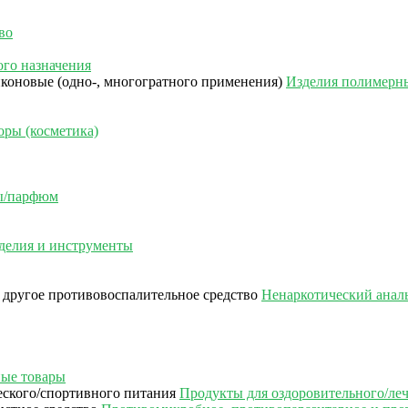
во
го назначения
Изделия полимерны
ры (косметика)
сы/парфюм
делия и инструменты
Ненаркотический аналь
ые товары
Продукты для оздоровительного/ле