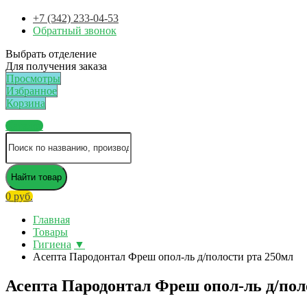
+7 (342) 233-04-53
Обратный звонок
Выбрать отделение
Для получения заказа
Просмотры
Избранное
Корзина
Каталог
Найти товар
0 руб.
Главная
Товары
Гигиена
▼
Асепта Пародонтал Фреш опол-ль д/полости рта 250мл
Асепта Пародонтал Фреш опол-ль д/пол