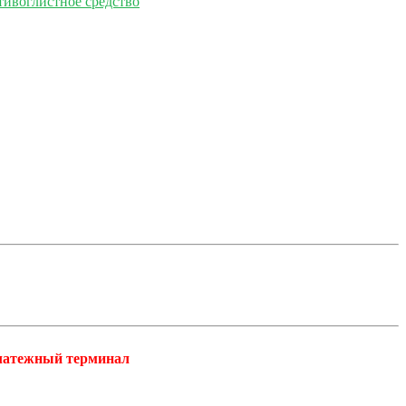
тивоглистное средство
платежный терминал