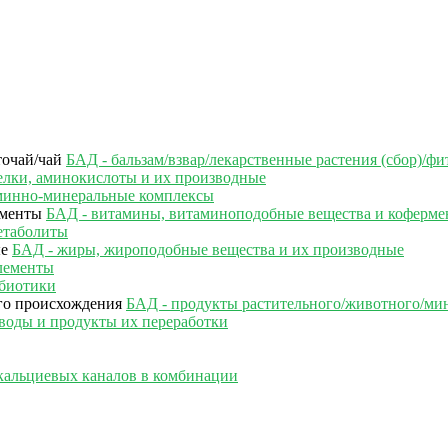
БАД - бальзам/взвар/лекарственные растения (сбор)/фи
елки, аминокислоты и их производные
минно-минеральные комплексы
БАД - витамины, витаминоподобные вещества и коферм
етаболиты
БАД - жиры, жироподобные вещества и их производные
лементы
ебиотики
БАД - продукты растительного/животного/ми
воды и продукты их переработки
кальциевых каналов в комбинации