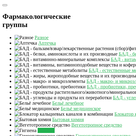
Фармакологические
группы
Разное
Аптечка
БАД - б
БАД - вита
БАД - естественные м
БАД - макро- и микроэ
БАД - пробиотики, пр
БАД - угле
Бельё лечебное
Бельё медицинское
Блокатор 
Бытовая химия
Вегетотропное средство
Гигиена
Гомеопатическое средство