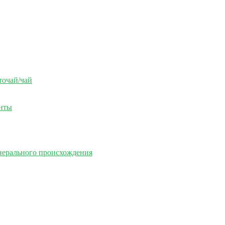
точай/чай
енты
нерального происхождения