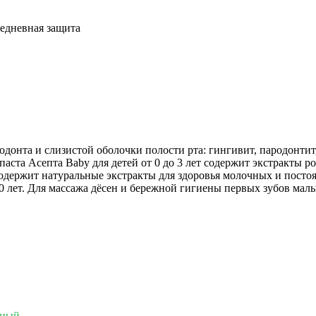
жедневная защита
донта и слизистой оболочки полости рта: гингивит, пародонтит
аста Асепта Baby для детей от 0 до 3 лет содержит экстракты ро
ет содержит натуральные экстракты для здоровья молочных и пост
 0 лет. Для массажа дёсен и бережной гигиены первых зубов мал