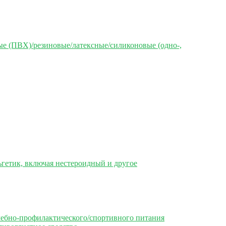
е (ПВХ)/резиновые/латексные/силиконовые (одно-,
гетик, включая нестероидный и другое
чебно-профилактического/спортивного питания