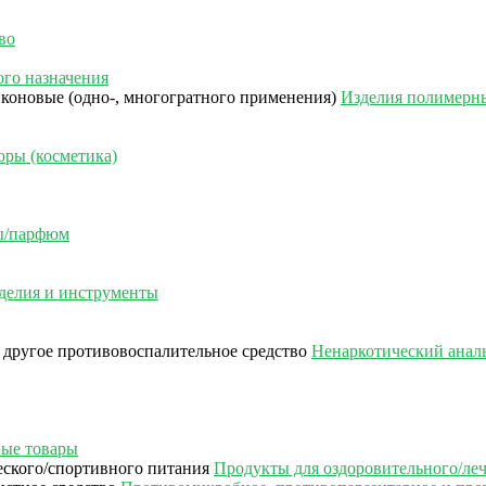
во
го назначения
Изделия полимерны
ры (косметика)
сы/парфюм
делия и инструменты
Ненаркотический аналь
ые товары
Продукты для оздоровительного/ле