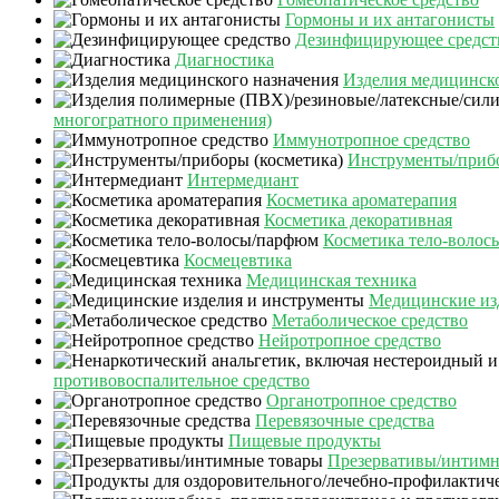
Гормоны и их антагонисты
Дезинфицирующее средст
Диагностика
Изделия медицинско
многогратного применения)
Иммунотропное средство
Инструменты/прибо
Интермедиант
Косметика ароматерапия
Косметика декоративная
Косметика тело-воло
Космецевтика
Медицинская техника
Медицинские из
Метаболическое средство
Нейротропное средство
противовоспалительное средство
Органотропное средство
Перевязочные средства
Пищевые продукты
Презервативы/интимн