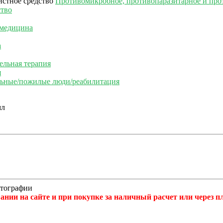
Противомикробное, противопаразитарное и про
ство
 медицина
а
ельная терапия
я
льные/пожилые люди/реабилитация
отографии
нии на сайте и при покупке за наличный расчет или через 