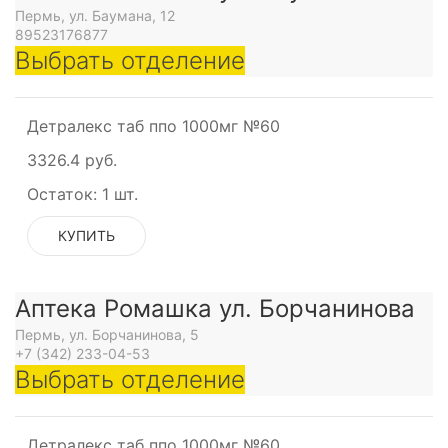
Пермь, ул. Баумана, 12
89523176877
еское
Выбрать отделение
Детралекс таб ппо 1000мг №60
мическое
3326.4 руб.
Остаток:
1 шт.
КУПИТЬ
мическое
Аптека Ромашка ул. Борчанинова
Пермь, ул. Борчанинова, 5
+7 (342) 233-04-53
Выбрать отделение
анный
е
Детралекс таб ппо 1000мг №60