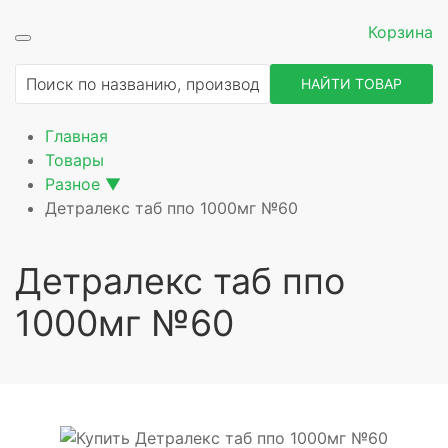
Корзина
ие
НАЙТИ ТОВАР
Главная
Товары
Разное
▼
Детралекс таб ппо 1000мг №60
Детралекс таб ппо
рное
1000мг №60
щее
ное