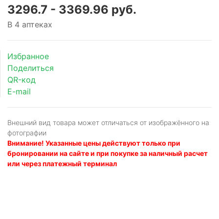
3296.7 - 3369.96 руб.
рующее
В 4 аптеках
торное
Избранное
анное
Поделиться
рующее
QR-код
E-mail
нт
Внешний вид товара может отличаться от изображённого на
фотографии
Внимание! Указанные цены действуют только при
бронировании на сайте и при покупке за наличный расчет
или через платежный терминал
рующие
го
ния