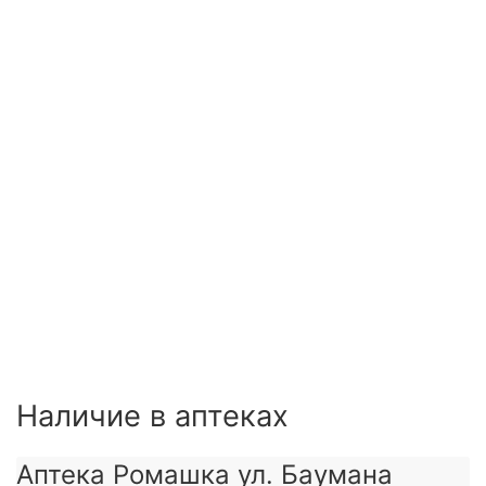
е
еское
еское
Наличие в аптеках
го
ния
Аптека Ромашка ул. Баумана