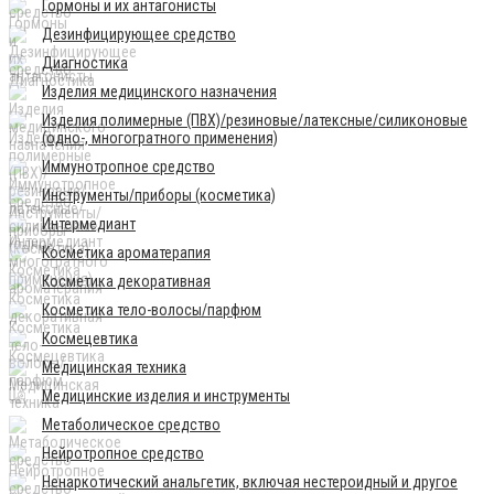
Гормоны и их антагонисты
Дезинфицирующее средство
Диагностика
Изделия медицинского назначения
Изделия полимерные (ПВХ)/резиновые/латексные/силиконовые
(одно-, многогратного применения)
Иммунотропное средство
Инструменты/приборы (косметика)
Интермедиант
Косметика ароматерапия
Косметика декоративная
Косметика тело-волосы/парфюм
Космецевтика
Медицинская техника
Медицинские изделия и инструменты
Метаболическое средство
Нейротропное средство
Ненаркотический анальгетик, включая нестероидный и другое