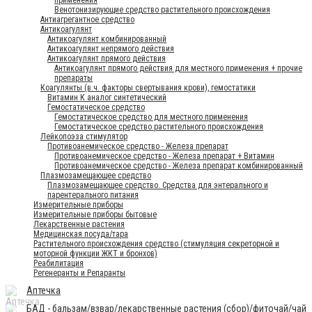
применения
Венотонизирующие средство растительного происхождения
Антиагрегантное средство
Антикоагулянт
Антикоагулянт комбинированный
Антикоагулянт непрямого действия
Антикоагулянт прямого действия
Антикоагулянт прямого действия для местного применения + прочие
препараты
Коагулянты (в.ч. факторы свертывания крови), гемостатики
Витамин К аналог синтетический
Гемостатическое средство
Гемостатическое средство для местного применения
Гемостатическое средство растительного происхождения
Лейкопоэза стимулятор
Противоанемическое средство - Железа препарат
Противоанемическое средство - Железа препарат + Витамин
Противоанемическое средство - Железа препарат комбинированный
Плазмозамещающее средство
Плазмозамещающее средство. Средства для энтерального и
парентерального питания
Измерительные приборы
Измерительные приборы бытовые
Лекарственные растения
Медицинская посуда/тара
Растительного происхождения средство (стимуляция секреторной и
моторной функции ЖКТ и бронхов)
Реабилитация
Регенеранты и Репаранты
Аптечка
БАД - бальзам/взвар/лекарственные растения (сбор)/фиточай/чай