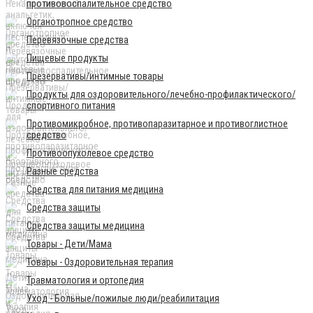
противовоспалительное средство
Органотропное средство
Перевязочные средства
Пищевые продукты
Презервативы/интимные товары
Продукты для оздоровительного/лечебно-профилактического/
спортивного питания
Противомикробное, противопаразитарное и противоглистное
средство
Противоопухолевое средство
Разные средства
Средства для питания медицина
Средства защиты
Средства защиты медицина
Товары - Дети/Мама
Товары - Оздоровительная терапия
Травматология и ортопедия
Уход - Больные/пожилые люди/реабилитация