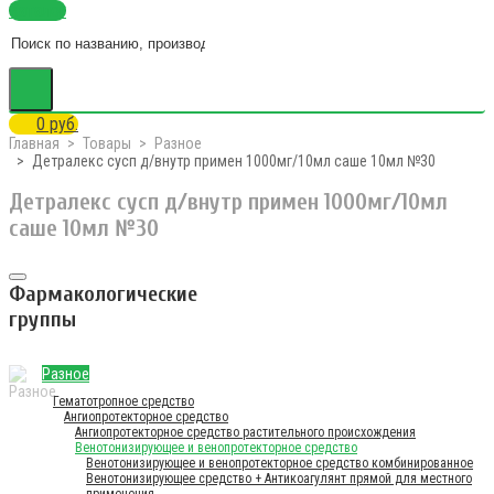
Каталог
0 руб.
Главная
Товары
Разное
Детралекс сусп д/внутр примен 1000мг/10мл саше 10мл №30
Детралекс сусп д/внутр примен 1000мг/10мл
саше 10мл №30
Фармакологические
группы
Разное
Гематотропное средство
Ангиопротекторное средство
Ангиопротекторное средство растительного происхождения
Венотонизирующее и венопротекторное средство
Венотонизирующее и венопротекторное средство комбинированное
Венотонизирующее средство + Антикоагулянт прямой для местного