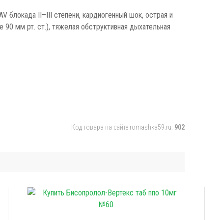
V блокада II–III степени, кардиогенный шок, острая и
 90 мм рт. ст.), тяжелая обструктивная дыхательная
Код товара на сайте romashka59.ru:
902