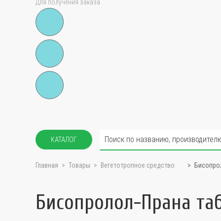
Для получения заказа
КАТАЛОГ
Главная
Товары
Вегетотропное средство
Бисопрол
Бисопролол-Прана та