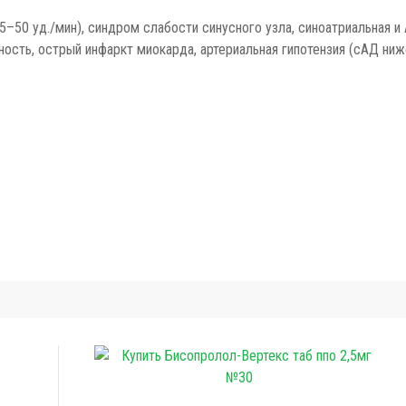
–50 уд./мин), синдром слабости синусного узла, синоатриальная и A
сть, острый инфаркт миокарда, артериальная гипотензия (сАД ниже