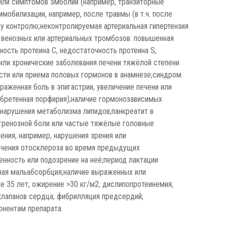
 или симптомов эмболии (например, транзиторные
мобилизации, например, после травмы (в т.ч. после
у контролю;неконтролируемая артериальная гипертензия
 венозных или артериальных тромбозов: повышенная
ность протеина С, недостаточность протеина S,
или хронические заболевания печени тяжёлой степени
сти или приема половых гормонов в анамнезе;синдром
аженная боль в эпигастрии, увеличение печени или
обретенная порфирия);наличие гормонозависимых
е нарушения метаболизма липидов;панкреатит в
гренозной боли или частые тяжёлые головные
ения, например, нарушения зрения или
течения отосклероза во время предыдущих
енность или подозрение на неё;период лактации
зная мальабсорбция;наличие выраженных или
е 35 лет, ожирение >30 кг/м2; дислипопротеинемия;
 клапанов сердца; фибрилляция предсердий;
онентам препарата.