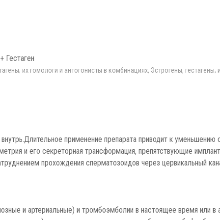
+ Гестаген
гены; их гомологи и антогонисты в комбинациях, Эстрогены, гестагены; 
внутрь.Длительное применение препарата приводит к уменьшению с
метрия и его секреторная трансформация, препятствующие имплант
затруднением прохождения сперматозоидов через цервикальный кан
зные и артериальные) и тромбоэмболии в настоящее время или в а