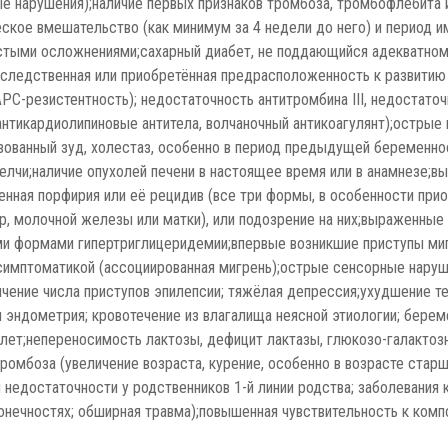
ые нарушения);наличие первых признаков тромбоза, тромбофлебита
ское вмешательство (как минимум за 4 недели до него) и период им
истыми осложнениями;сахарный диабет, не поддающийся адекватном
наследственная или приобретённая предрасположенность к развитию
РС-резистентность); недостаточность антитромбина III, недостаточ
нтикардиолипиновые антитела, волчаночный антикоагулянт);острые 
изованный зуд, холестаз, особенно в период предыдущей беременно
чи;наличие опухолей печени в настоящее время или в анамнезе;выр
нная порфирия или её рецидив (все три формы, в особенности при
мер, молочной железы или матки), или подозрение на них;выраженны
ыми формами гипертриглицеридемии;впервые возникшие приступы ми
 симптоматикой (ассоциированная мигрень);острые сенсорные наруш
еличение числа приступов эпилепсии; тяжёлая депрессия;ухудшение 
 эндометрия; кровотечение из влагалища неясной этиологии; берем
5 лет;непереносимость лактозы, дефицит лактазы, глюкозо-галакто
омбоза (увеличение возраста, курение, особенно в возрасте старш
 недостаточности у родственников 1-й линии родства; заболевания
онечностях; обширная травма);повышенная чувствительность к комп