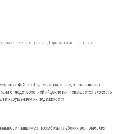
их гомологи и антогонисты, Гормоны и их антагонисты
екреции ФСГ и ЛГ и, следовательно, к подавлению
ации оплодотворенной яйцеклетки, повышается вязкость
ал и нарушением их подвижности.
намнезе (например, тромбозы глубоких вен, эмболия