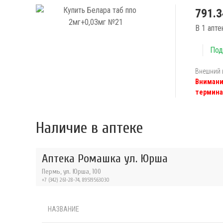
791.3
В 1 апте
Под
Внешний 
Внимани
термина
Наличие в аптеке
Аптека Ромашка ул. Юрша
Пермь, ул. Юрша, 100
+7 (342) 261-28-74, 89519563030
НАЗВАНИЕ