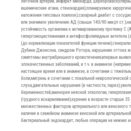
лёгочной артерии, инфаркт миокарда, цереброваскулярн
ишемические атаки, стенокардия);планируемое хирургиче
наложения гипсовых повязок);сахарный диабет с сосуд
или значимое увеличение АД (свыше 140/90 мм.рт.ст.);
устойчивость организма к активированному протеину С (А
гипергомоцистеинемия и антифосфолипидные антитела (а
(до нормализации показателей функции печени);генерал
Дубина-Джонсона, синдром Ротора, нарушение оттока жел
симптомы внутрибрюшного кровотечения;впервые выявле
злокачественных заболеваний, в т.ч. в анамнезе (напри
настоящее время или в анамнезе, в сочетании с тяжёл
боли;мигрень в сочетании с локальной неврологической
слуха;двигательные нарушения (в частности, парез);ув
беременностей;аменорея неясной этиологии; гиперплазия
(грудного вскармливания);курение в возрасте старше 3
множественных факторов артериального или венозного тр
наличие в семейном анамнезе венозной или артериальной
бактериальный эндокардит; любые операции на нижних к