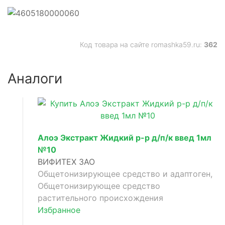
Код товара на сайте romashka59.ru:
362
е
Аналоги
ющее
Алоэ Экстракт Жидкий р-р д/п/к введ 1мл
№10
щее
ВИФИТЕХ ЗАО
Общетонизирующее средство и адаптоген,
Общетонизирующее средство
щее
растительного происхождения
Избранное