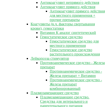
Антикоагулянт непрямого действия
Антикоагулянт прямого действия
Антикоагулянт прямого действия
для местного применения +
прочие препараты
Коагулянты (в.ч. факторы свертывания
крови), гемостатики
Витамин К аналог синтетический
Гемостатическое средство
Гемостатическое средство для
местного применения
Гемостатическое средство
растительного происхождения
Лейкопоэза стимулятор
Противоанемическое средство - Железа
препарат
Противоанемическое средство -
Железа препарат + Витамин
Противоанемическое средство -
Железа препарат
комбинированный
Плазмозамещающее средство
Плазмозамещающее средство.
Средства для энтерального и
парентерального питания