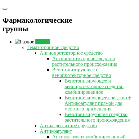
Фармакологические
группы
Разное
Гематотропное средство
Ангиопротекторное средство
Ангиопротекторное средство
растительного происхождения
Венотонизирующее и
венопротекторное средство
Венотонизирующее и
венопротекторное средство
комбинированное
Венотонизирующее средство +
Антикоагулянт прямой для
местного применения
Венотонизирующие средство
растительного происхождения
Антиагрегантное средство
Антикоагулянт
Антикоагулянт комбинированный