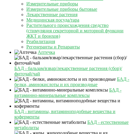
Измерительные приборы
Измерительные приборы бытовые
Лекарственные растения
Медицинская посуда/тара
Растительного происхождения средство
(стимуляция секреторной и моторной функции
ЖКТ и бронхов)
Реабилитация
Регенеранты и Репаранты
Аптечка
БАД - бальзам/взвар/лекарственные растения (сбор)/
фиточай/чай
БАД -
белки, аминокислоты и их производные
БАД -
витаминно-минеральные комплексы
БАД - витамины, витаминоподобные вещества и
коферменты
БАД - естественные
метаболиты