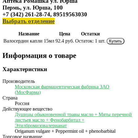
Аптека Ромашка ул. Юрша
Пермь, ул. Юрша, 100
+7 (342) 261-28-74, 89519563030
Выбрать отделение
Название
Цена
Остатки
Валосердин капли 15мл
92.4 руб.
Остаток:
1 шт.
Купить
Информация о товаре
Характеристики
Производитель
Московская фармацевтическая фабрика ЗАО
(МосФарма)
Страна
Россия
Действующее вещество
Душицы обыкновенной травы масло + Мяты перечной
листьев масло + Фенобарбитал +
Этилбромизовалерианат
Origanum vulgare + Peppermint oil + phenobarbital
Торговое название