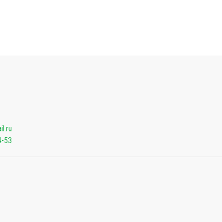
l.ru
4-53