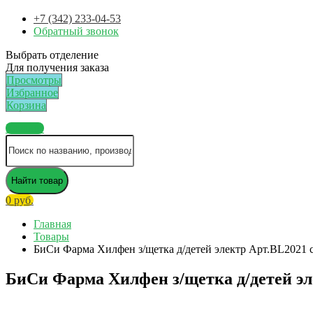
+7 (342) 233-04-53
Обратный звонок
Выбрать отделение
Для получения заказа
Просмотры
Избранное
Корзина
Каталог
Найти товар
0 руб.
Главная
Товары
БиСи Фарма Хилфен з/щетка д/детей электр Арт.BL2021 с 
БиСи Фарма Хилфен з/щетка д/детей эле