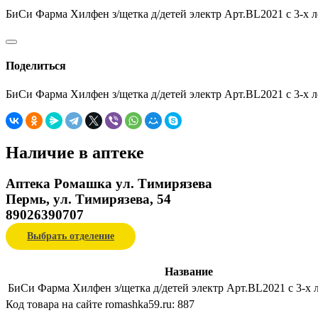
БиСи Фарма Хилфен з/щетка д/детей электр Арт.BL2021 с 3-х л
Поделиться
БиСи Фарма Хилфен з/щетка д/детей электр Арт.BL2021 с 3-х л
Наличие в аптеке
Аптека Ромашка ул. Тимирязева
Пермь, ул. Тимирязева, 54
89026390707
Выбрать отделение
Название
БиСи Фарма Хилфен з/щетка д/детей электр Арт.BL2021 с 3-х л
Код товара на сайте romashka59.ru:
887