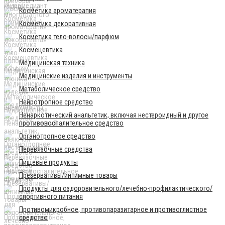
Косметика ароматерапия
Косметика декоративная
Косметика тело-волосы/парфюм
Космецевтика
Медицинская техника
Медицинские изделия и инструменты
Метаболическое средство
Нейротропное средство
Ненаркотический анальгетик, включая нестероидный и другое
противовоспалительное средство
Органотропное средство
Перевязочные средства
Пищевые продукты
Презервативы/интимные товары
Продукты для оздоровительного/лечебно-профилактического/
спортивного питания
Противомикробное, противопаразитарное и противоглистное
средство