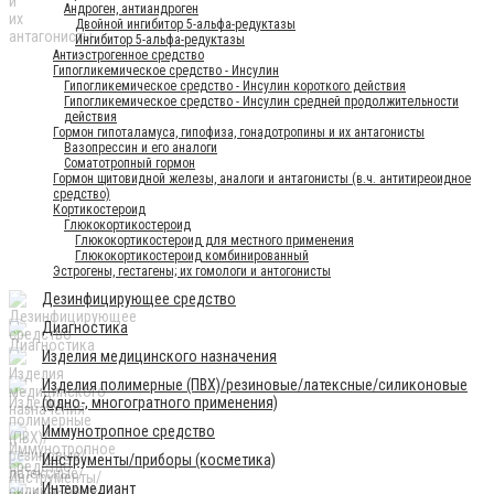
Андроген, антиандроген
Двойной ингибитор 5-альфа-редуктазы
Ингибитор 5-альфа-редуктазы
Антиэстрогенное средство
Гипогликемическое средство - Инсулин
Гипогликемическое средство - Инсулин короткого действия
Гипогликемическое средство - Инсулин средней продолжительности
действия
Гормон гипоталамуса, гипофиза, гонадотропины и их антагонисты
Вазопрессин и его аналоги
Соматотропный гормон
Гормон щитовидной железы, аналоги и антагонисты (в.ч. антитиреоидное
средство)
Кортикостероид
Глюкокортикостероид
Глюкокортикостероид для местного применения
Глюкокортикостероид комбинированный
Эстрогены, гестагены; их гомологи и антогонисты
Дезинфицирующее средство
Диагностика
Изделия медицинского назначения
Изделия полимерные (ПВХ)/резиновые/латексные/силиконовые
(одно-, многогратного применения)
Иммунотропное средство
Инструменты/приборы (косметика)
Интермедиант