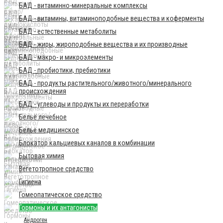
БАД - витаминно-минеральные комплексы
БАД - витамины, витаминоподобные вещества и коферменты
БАД - естественные метаболиты
БАД - жиры, жироподобные вещества и их производные
БАД - макро- и микроэлементы
БАД - пробиотики, пребиотики
БАД - продукты растительного/животного/минерального
происхождения
БАД - углеводы и продукты их переработки
Бельё лечебное
Бельё медицинское
Блокатор кальциевых каналов в комбинации
Бытовая химия
Вегетотропное средство
Гигиена
Гомеопатическое средство
Гормоны и их антагонисты
Андроген