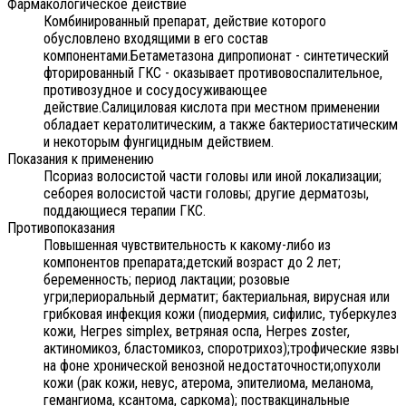
Фармакологическое действие
Комбинированный препарат, действие которого
обусловлено входящими в его состав
компонентами.Бетаметазона дипропионат - синтетический
фторированный ГКС - оказывает противовоспалительное,
противозудное и сосудосуживающее
действие.Салициловая кислота при местном применении
обладает кератолитическим, а также бактериостатическим
и некоторым фунгицидным действием.
Показания к применению
Псориаз волосистой части головы или иной локализации;
себорея волосистой части головы; другие дерматозы,
поддающиеся терапии ГКС.
Противопоказания
Повышенная чувствительность к какому-либо из
компонентов препарата;детский возраст до 2 лет;
беременность; период лактации; розовые
угри;периоральный дерматит; бактериальная, вирусная или
грибковая инфекция кожи (пиодермия, сифилис, туберкулез
кожи, Негреs simplex, ветряная оспа, Herpes zoster,
актиномикоз, бластомикоз, споротрихоз);трофические язвы
на фоне хронической венозной недостаточности;опухоли
кожи (рак кожи, невус, атерома, эпителиома, меланома,
гемангиома, ксантома, саркома); поствакцинальные