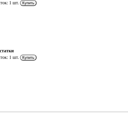
ток:
1 шт.
Купить
статки
ток:
1 шт.
Купить