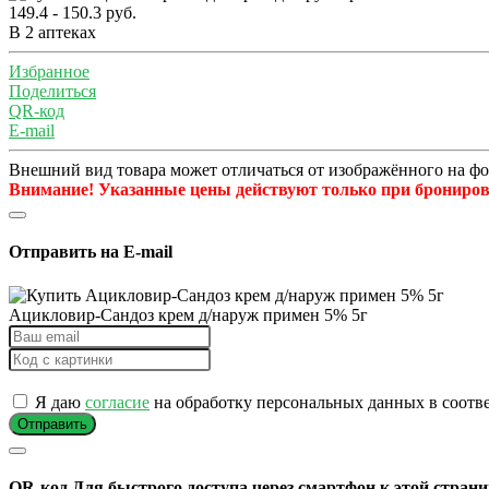
149.4 - 150.3 руб.
В 2 аптеках
Избранное
Поделиться
QR-код
E-mail
Внешний вид товара может отличаться от изображённого на ф
Внимание! Указанные цены действуют только при бронирова
Отправить на E-mail
Ацикловир-Сандоз крем д/наруж примен 5% 5г
Я даю
согласие
на обработку персональных данных в соотв
Отправить
QR-код
Для быстрого доступа через смартфон к этой страни