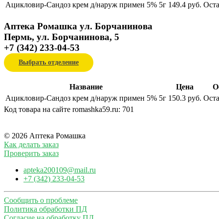
Ацикловир-Сандоз крем д/наруж примен 5% 5г
149.4 руб.
Оста
Аптека Ромашка ул. Борчанинова
Пермь, ул. Борчанинова, 5
+7 (342) 233-04-53
Выбрать отделение
Название
Цена
О
Ацикловир-Сандоз крем д/наруж примен 5% 5г
150.3 руб.
Оста
Код товара на сайте romashka59.ru:
701
© 2026 Аптека Ромашка
Как делать заказ
Проверить заказ
apteka200109@mail.ru
+7 (342) 233-04-53
Сообщить о проблеме
Политика обработки ПД
Согласие на обработку ПД