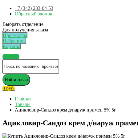
+7 (342) 233-04-53
Обратный звонок
Выбрать отделение
Для получения заказа
Просмотры
Избранное
Корзина
Каталог
Найти товар
0 руб.
Главная
Товары
Ацикловир-Сандоз крем д/наруж примен 5% 5г
Ацикловир-Сандоз крем д/наруж приме