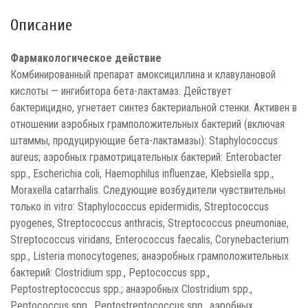
Описание
Фармакологическое действие
Комбинированный препарат амоксициллина и клавулановой
кислоты — ингибитора бета-лактамаз. Действует
бактерицидно, угнетает синтез бактериальной стенки. Активен в
отношении аэробных грамположительных бактерий (включая
штаммы, продуцирующие бета-лактамазы): Staphylococcus
aureus; аэробных грамотрицательных бактерий: Enterobacter
spp., Escherichia coli, Haemophilus influenzae, Klebsiella spp.,
Moraxella catarrhalis. Следующие возбудители чувствительны
только in vitro: Staphylococcus epidermidis, Streptococcus
pyogenes, Streptococcus anthracis, Streptococcus pneumoniae,
Streptococcus viridans, Enterococcus faecalis, Corynebacterium
spp., Listeria monocytogenes; анаэробных грамположительных
бактерий: Clostridium spp., Peptococcus spp.,
Peptostreptococcus spp.; анаэробных Clostridium spp.,
Peptococcus spp., Peptostreptococcus spp., аэробных