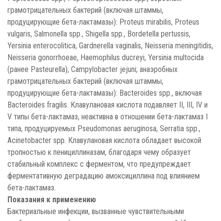
грамотрицательных бактерий (включая штаммы,
продуцирующие бета-лактамазы): Proteus mirabilis, Proteus
vulgaris, Salmonella spp., Shigella spp., Bordetella pertussis,
Yersinia enterocolitica, Gardnerella vaginalis, Neisseria meningitidis,
Neisseria gonorrhoeae, Haemophilus ducreyi, Yersinia multocida
(ранее Pasteurella), Campylobacter jejuni; анаэробных
грамотрицательных бактерий (включая штаммы,
продуцирующие бета-лактамазы): Bacteroides spp., включая
Bacteroides fragilis. Клавулановая кислота подавляет II, III, IV и
V типы бета-лактамаз, неактивна в отношении бета-лактамаз I
типа, продуцируемых Pseudomonas aeruginosa, Serratia spp.,
Acinetobacter spp. Клавулановая кислота обладает высокой
тропностью к пенициллиназам, благодаря чему образует
стабильный комплекс с ферментом, что предупреждает
ферментативную деградацию амоксициллина под влиянием
бета-лактамаз.
Показания к применению
Бактериальные инфекции, вызванные чувствительными