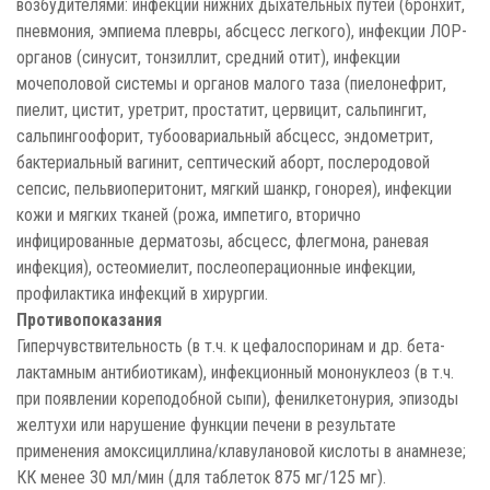
возбудителями: инфекции нижних дыхательных путей (бронхит,
пневмония, эмпиема плевры, абсцесс легкого), инфекции ЛОР-
органов (синусит, тонзиллит, средний отит), инфекции
мочеполовой системы и органов малого таза (пиелонефрит,
пиелит, цистит, уретрит, простатит, цервицит, сальпингит,
сальпингоофорит, тубоовариальный абсцесс, эндометрит,
бактериальный вагинит, септический аборт, послеродовой
сепсис, пельвиоперитонит, мягкий шанкр, гонорея), инфекции
кожи и мягких тканей (рожа, импетиго, вторично
инфицированные дерматозы, абсцесс, флегмона, раневая
инфекция), остеомиелит, послеоперационные инфекции,
профилактика инфекций в хирургии.
Противопоказания
Гиперчувствительность (в т.ч. к цефалоспоринам и др. бета-
лактамным антибиотикам), инфекционный мононуклеоз (в т.ч.
при появлении кореподобной сыпи), фенилкетонурия, эпизоды
желтухи или нарушение функции печени в результате
применения амоксициллина/клавулановой кислоты в анамнезе;
КК менее 30 мл/мин (для таблеток 875 мг/125 мг).