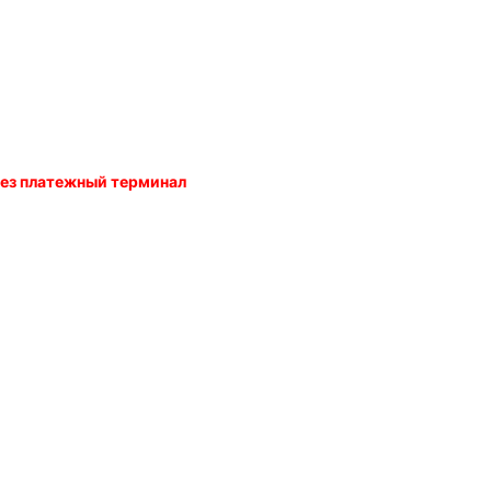
ерез платежный терминал
ии с