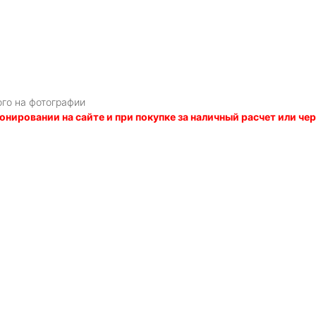
ого на фотографии
онировании на сайте и при покупке за наличный расчет или ч
Я даю
согласие
на обработку персональных данных в соответств
политикой обработки персональных данных