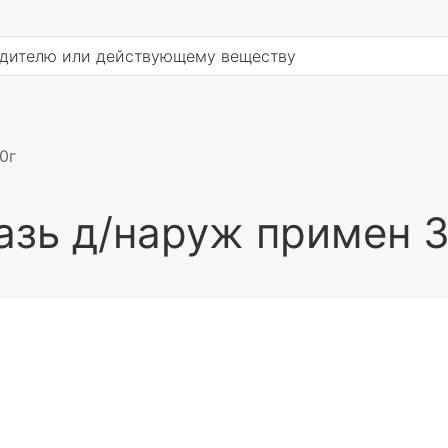
0г
азь д/наруж примен 