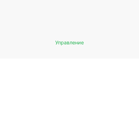
Управление
Мы будем показывать аптеки 
вашего города
Выбор отделения для получения за
птека Ромашка ул. Борчанинова
рмь, ул. Борчанинова, 5
ыбрать