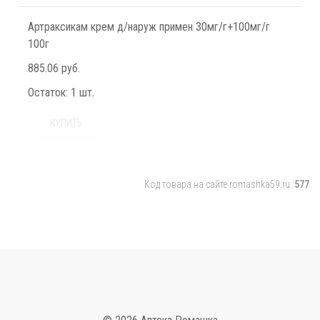
Артраксикам крем д/наруж примен 30мг/г+100мг/г
100г
885.06 руб.
Остаток:
1 шт.
КУПИТЬ
Код товара на сайте romashka59.ru:
577