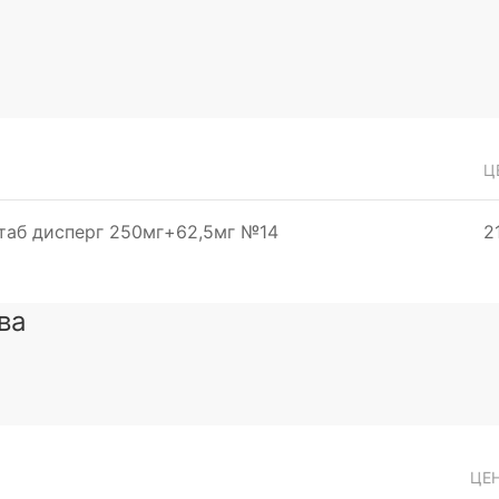
Ц
таб дисперг 250мг+62,5мг №14
2
ва
ЦЕ