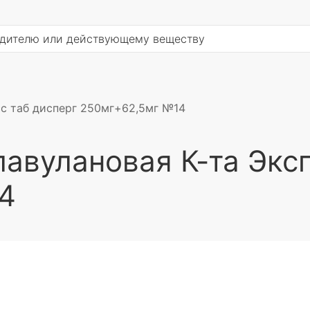
с таб дисперг 250мг+62,5мг №14
вулановая К-та Эксп
4