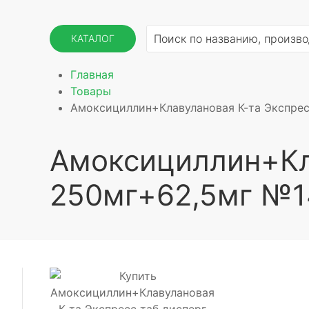
КАТАЛОГ
Главная
Товары
Амоксициллин+Клавулановая К-та Экспрес
Амоксициллин+Кла
250мг+62,5мг №1