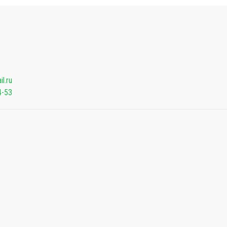
l.ru
4-53
Мы будем показывать аптеки для вашего города