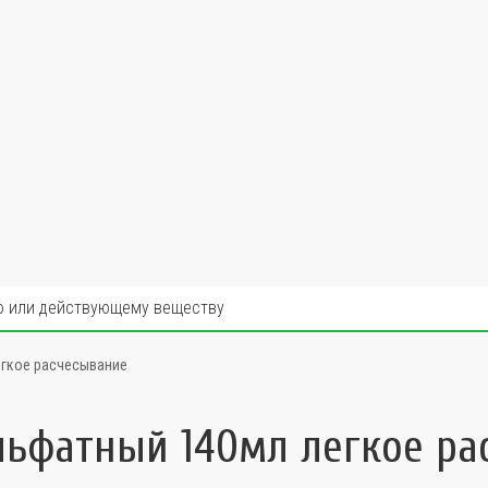
егкое расчесывание
льфатный 140мл легкое ра