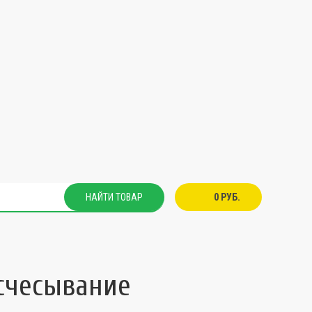
НАЙТИ ТОВАР
0 РУБ.
счесывание