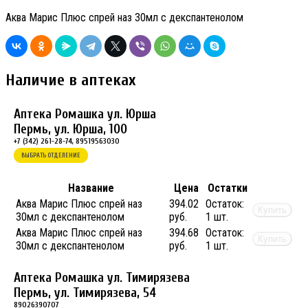
Аква Марис Плюс спрей наз 30мл с декспантенолом
Наличие в аптеках
Аптека Ромашка ул. Юрша
Пермь, ул. Юрша, 100
+7 (342) 261-28-74, 89519563030
ВЫБРАТЬ ОТДЕЛЕНИЕ
Название
Цена
Остатки
Аква Марис Плюс спрей наз
394.02
Остаток:
Купить
30мл с декспантенолом
руб.
1 шт.
Аква Марис Плюс спрей наз
394.68
Остаток:
Купить
30мл с декспантенолом
руб.
1 шт.
Аптека Ромашка ул. Тимирязева
Пермь, ул. Тимирязева, 54
89026390707