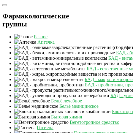
Фармакологические
группы
Разное
Аптечка
БАД - б
БАД - вита
БАД - естественные м
БАД - макро- и микроэ
БАД - пробиотики, пр
БАД - угле
Бельё лечебное
Бельё медицинское
Блокатор 
Бытовая химия
Вегетотропное средство
Гигиена
Гомеопатическое средство