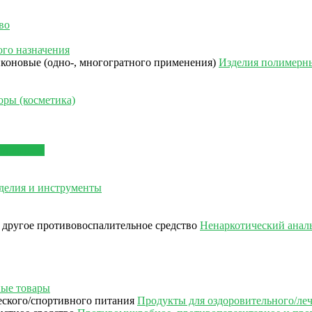
во
го назначения
Изделия полимерны
ры (косметика)
сы/парфюм
делия и инструменты
Ненаркотический аналь
ые товары
Продукты для оздоровительного/ле