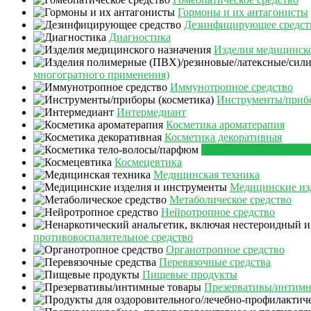
Гормоны и их антагонисты
Дезинфицирующее средст
Диагностика
Изделия медицинско
многогратного применения)
Иммунотропное средство
Инструменты/прибо
Интермедиант
Косметика ароматерапия
Косметика декоративная
Косметика тело-воло
Космецевтика
Медицинская техника
Медицинские из
Метаболическое средство
Нейротропное средство
противовоспалительное средство
Органотропное средство
Перевязочные средства
Пищевые продукты
Презервативы/интимн