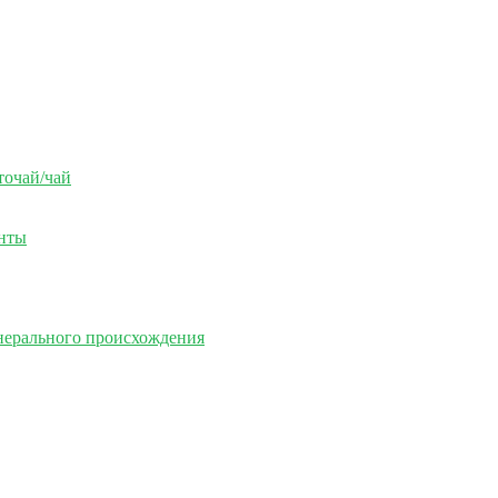
точай/чай
енты
нерального происхождения