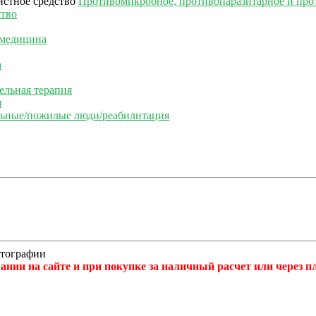
Противомикробное, противопаразитарное и про
ство
 медицина
а
ельная терапия
я
льные/пожилые люди/реабилитация
отографии
нии на сайте и при покупке за наличный расчет или через 