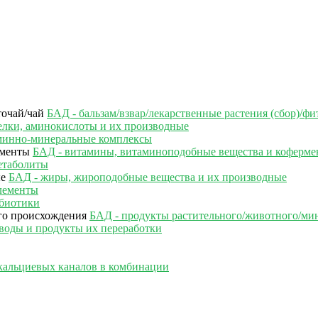
БАД - бальзам/взвар/лекарственные растения (сбор)/фи
елки, аминокислоты и их производные
минно-минеральные комплексы
БАД - витамины, витаминоподобные вещества и коферм
етаболиты
БАД - жиры, жироподобные вещества и их производные
лементы
ебиотики
БАД - продукты растительного/животного/ми
воды и продукты их переработки
кальциевых каналов в комбинации