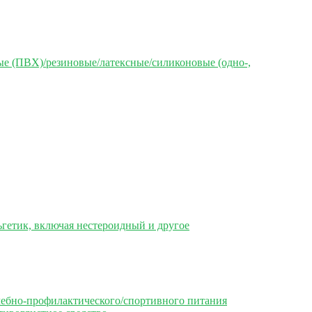
е (ПВХ)/резиновые/латексные/силиконовые (одно-,
гетик, включая нестероидный и другое
чебно-профилактического/спортивного питания