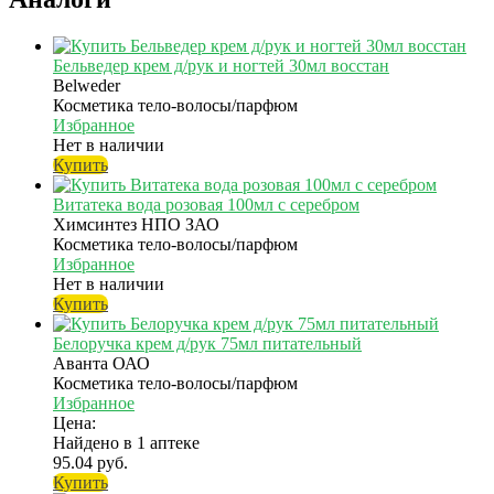
Бельведер крем д/рук и ногтей 30мл восстан
Belweder
Косметика тело-волосы/парфюм
Избранное
Нет в наличии
Купить
Витатека вода розовая 100мл с серебром
Химсинтез НПО ЗАО
Косметика тело-волосы/парфюм
Избранное
Нет в наличии
Купить
Белоручка крем д/рук 75мл питательный
Аванта ОАО
Косметика тело-волосы/парфюм
Избранное
Цена:
Найдено в 1 аптеке
95.04 руб.
Купить