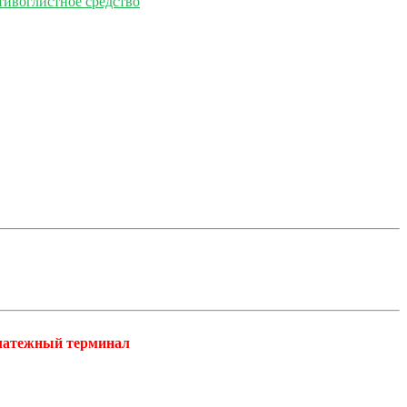
тивоглистное средство
платежный терминал