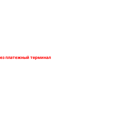
ерез платежный терминал
ии с