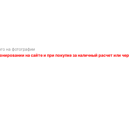
ого на фотографии
онировании на сайте и при покупке за наличный расчет или ч
Я даю
согласие
на обработку персональных данных в соответств
политикой обработки персональных данных