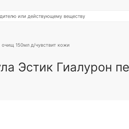
а очищ 150мл д/чувствит кожи
ула Эстик Гиалурон п