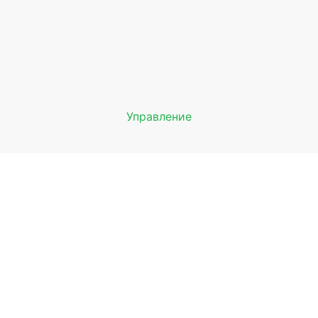
Управление
Мы будем показывать аптеки 
вашего города
Выбор отделения для получения за
птека Ромашка ул. Борчанинова
рмь, ул. Борчанинова, 5