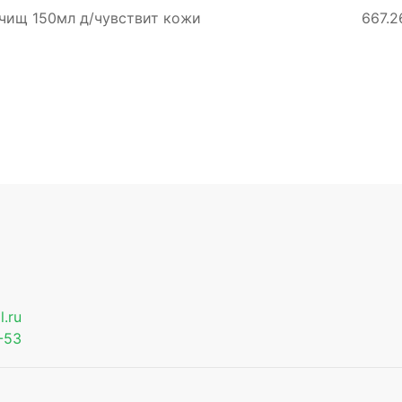
очищ 150мл д/чувствит кожи
667.2
.ru
-53