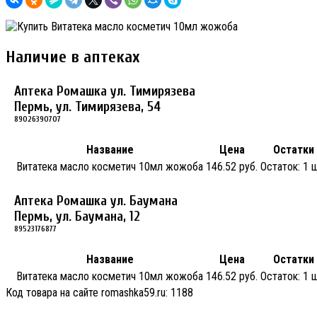
Наличие в аптеках
Аптека Ромашка ул. Тимирязева
Пермь, ул. Тимирязева, 54
89026390707
Название
Цена
Остатки
Витатека масло косметич 10мл жожоба
146.52 руб.
Остаток:
1 ш
Аптека Ромашка ул. Баумана
Пермь, ул. Баумана, 12
89523176877
Название
Цена
Остатки
Витатека масло косметич 10мл жожоба
146.52 руб.
Остаток:
1 ш
Код товара на сайте romashka59.ru:
1188